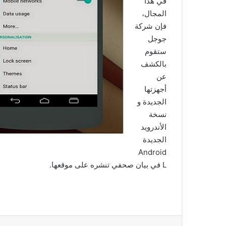
في هذا
المجال،
فإن شركة
جوجل
ستقوم
بالكشف
عن
أجهزتها
الجديدة و
نسخة
الأندرويد
الجديدة
Android
L في بيان صحفي تنشره على موقعها.