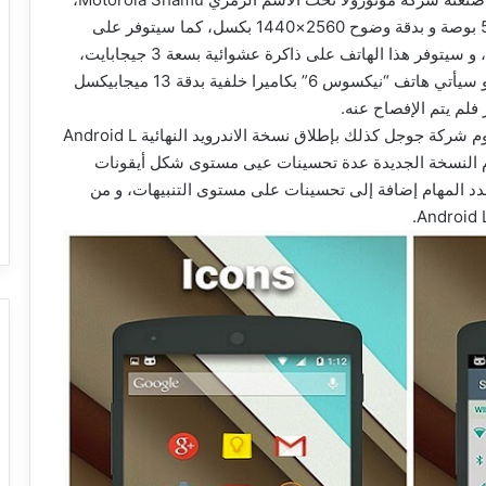
و شاع بأن هذا الهاتف الجديد سيأتي بشاشة بقياس 5.9 بوصة و بدقة وضوح 2560×1440 بكسل، كما سيتوفر على
معالج من نوع Snapdragon 805 يعمل بتردد 2.5GHz، و سيتوفر هذا الهاتف على ذاكرة عشوائية بسعة 3 جيجابايت،
بالإضافة إلى ذاكرة تخزين داخلية بسعة 32 جيجابايت، و سيأتي هاتف “نيكسوس 6” بكاميرا خلفية بدقة 13 ميجابيكسل
و بالموازاة مع اطلاق أجهزة “نيكسوس” الجديدة فستقوم شركة جوجل كذلك بإطلاق نسخة الاندرويد النهائية Android L
قدم النسخة الجديدة عدة تحسينات عيى مستوى شكل أيقونات
عدد المهام إضافة إلى تحسينات على مستوى التنبيهات، و من