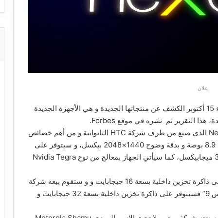
إعلان
حسب تقرير لشركة جوجل فإنها تعتزم هذا اليوم الأربعاء 15 أكتوبر الكشف عن منتجاتها الجديدة و هي الأجهزة الجديدة
و حسب التقرير فإن جوجل ستقوم باطلاق جهاز Nexus 9 الذي صنع من طرف شركة HTC التايوانية و من أهم خصائص
هذا الجهاز أنه سيأتي بإطار معدني و بشاشة ذات حجم 8.9 بوصة و بدقة وضوح 1440×2048 بيكسل، و سيتوفر على
كاميرا خلفية بدقة 8 ميجابيكسل، و كاميرا أمامية بدقة 3 ميجابيكسل، كما سيأتي الجهاز بمعالج من نوع Nvidia Tegra
سيتوفر حاسب Nexus 9 في نسختين، الأولى تتوفر على ذاكرة تخزين داخلية بسعة 16 جيجابايت و و ستقوم بيعه شركة
جوجل بسعر 399 دولار، أما النسخة الثانية من “نيكسوس 9” فسيتوفر على ذاكرة تخزين داخلية بسعة 32 جيجابايت و
كما ستقوم شركة جوجل باطلاق هاتف Nexus 6 الذي صنعته شركة موتورولا تحت الاسم الرمزي Motorola Shamu،