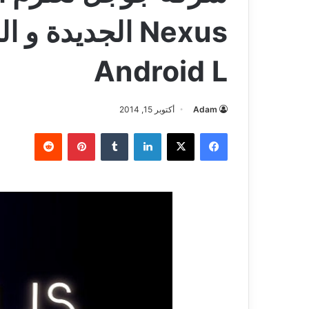
Nexus الجديدة و
Android L
Adam
أكتوبر 15, 2014
فيسبوك
‫X
لينكدإن
بينتيريست