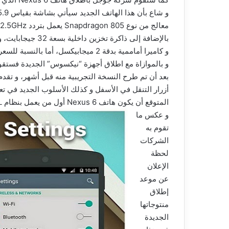
و كاميرا أماممية بدقة 2 ميجابيكسل، أما بالنسبة للسعر فلم يتم الإفصاح عنه.
بعد أن تم طرح النسخة التجريبية منه قبل أشهر، و ت
أزرار التنقل في الأسفل و كذلك الأسلوب الجديد في ت
المتوقع أن يكون هاتف Nexus 6 أول من يعمل بنظام Android L.
و عكس ما
تقوم به
الشركات
لحظة
الإعلان
عن موعد
إطلاق
منتوجاتها
الجديدة