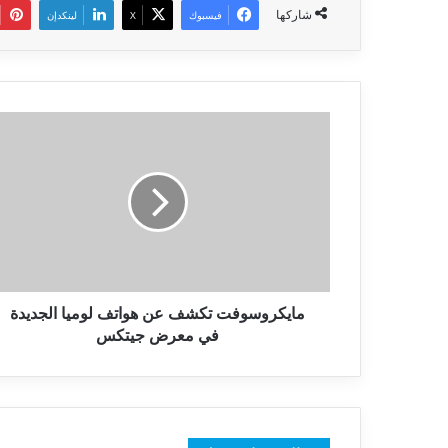
شاركها
فيسبوك
‫X
لينكدإن
مايكروسوفت
تكشف
عن
هواتف
لوميا
الجديدة
في
معرض
جيتكس
مايكروسوفت تكشف عن هواتف لوميا الجديدة
في معرض جيتكس