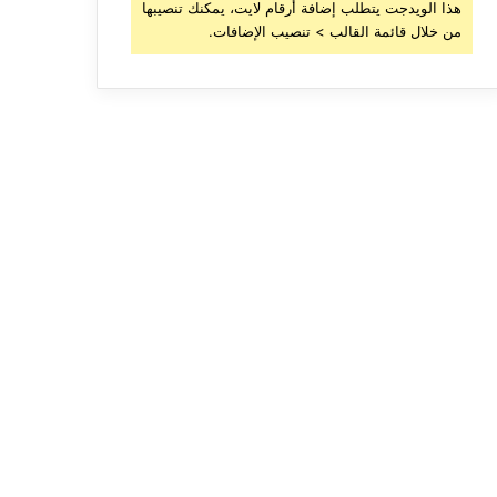
هذا الويدجت يتطلب إضافة أرقام لايت، يمكنك تنصيبها
من خلال قائمة القالب > تنصيب الإضافات.