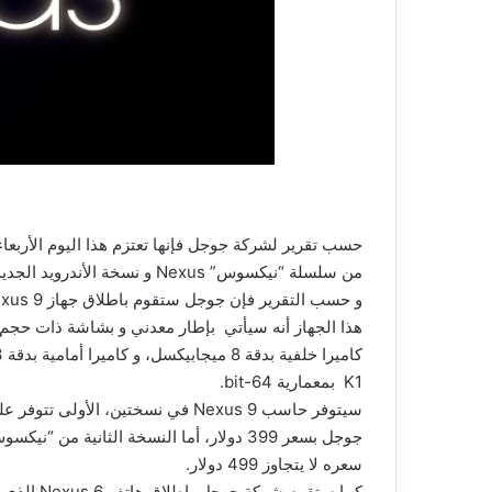
من سلسلة “نيكسوس” Nexus و نسخة الأندرويد الجديدة، هذا التقرير تم نشره في موقع Forbes.
K1 بمعمارية 64-bit.
سعره لا يتجاوز 499 دولار.