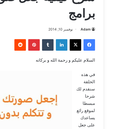
برامج
Adam
نوفمبر 10, 2014
فيسبوك
‫X
لينكدإن
بينتيريست
السلام عليكم و رحمة الله و بركاته
في هذه
الحلقة
سنقدم لك
شرحا
مبسطا
لموقع رائع
يساعدك
على جعل