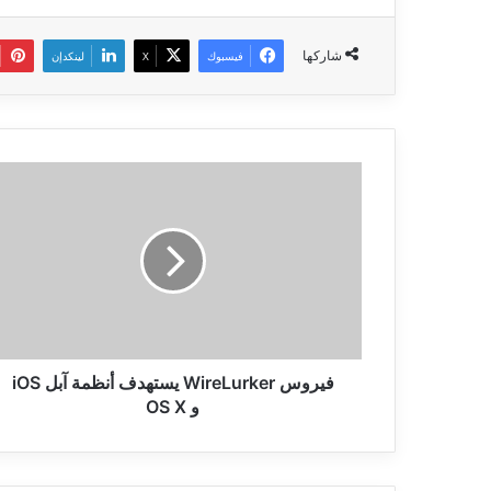
شاركها
فيسبوك
‫X
لينكدإن
فيروس
WireLurker
يستهدف
أنظمة
آبل
iOS
و
OS
X
فيروس WireLurker يستهدف أنظمة آبل iOS
و OS X