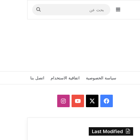
إضافة عمود جانبي
بحث
عن
سياسة الخصوصية
اتفاقية الاستخدام
اتصل بنا
‫X
فيسبوك
‫YouTube
انستقرام
Last Modified