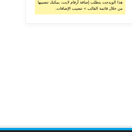
هذا الويدجت يتطلب إضافة أرقام لايت، يمكنك تنصيبها
من خلال قائمة القالب > تنصيب الإضافات.