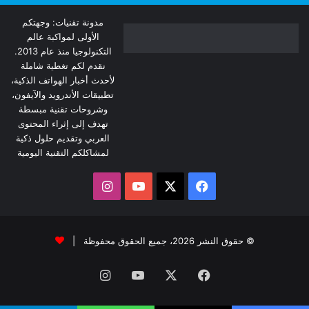
مدونة تقنيات: وجهتكم
الأولى لمواكبة عالم
التكنولوجيا منذ عام 2013.
نقدم لكم تغطية شاملة
لأحدث أخبار الهواتف الذكية،
تطبيقات الأندرويد والآيفون،
وشروحات تقنية مبسطة
تهدف إلى إثراء المحتوى
العربي وتقديم حلول ذكية
لمشاكلكم التقنية اليومية
‫X
فيسبوك
‫YouTube
انستقرام
© حقوق النشر 2026، جميع الحقوق محفوظة |
فيسبوك
‫X
‫YouTube
انستقرام