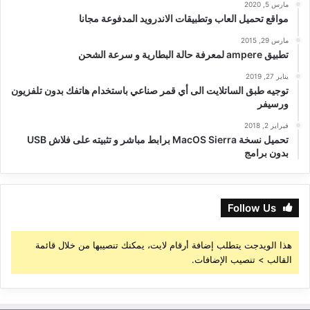
مارس 5, 2020
مواقع تحميل العاب وتطبيقات الاندرويد المدفوعة مجانا
مارس 29, 2015
تطبيق ampere لمعرفة حالة البطارية و سرعة الشحن
يناير 27, 2019
توجيه طبق الساتلايت الى أي قمر صناعي باستخدام هاتفك بدون تلفزيون
ورسيفر
فبراير 2, 2018
تحميل نسخة MacOS Sierra برابط مباشر و تثبيته على فلاش USB
بدون برامج
Follow Us
هذا الويدجت يتطلب إضافة أرقام لايت، يمكنك تنصيبها من خلال قائمة
القالب > تنصيب الإضافات.