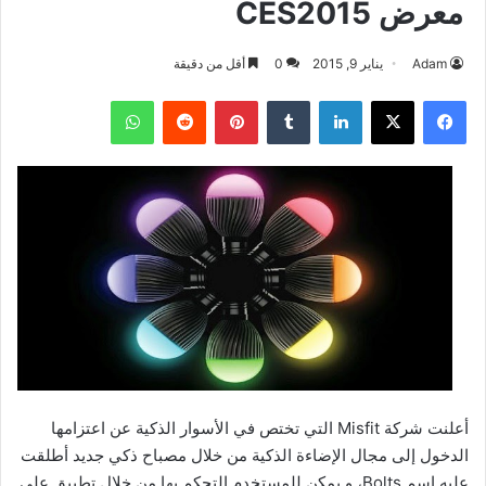
معرض CES2015
Adam
يناير 9, 2015
0
أقل من دقيقة
فيسبوك
‫X
لينكدإن
بينتيريست
واتساب
أعلنت شركة Misfit التي تختص في الأسوار الذكية عن اعتزامها
الدخول إلى مجال الإضاءة الذكية من خلال مصباح ذكي جديد أطلقت
عليه إسم Bolts، و يمكن للمستخدم التحكم بها من خلال تطبيق على