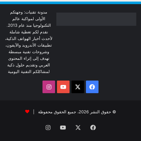
مدونة تقنيات: وجهتكم
الأولى لمواكبة عالم
التكنولوجيا منذ عام 2013.
نقدم لكم تغطية شاملة
لأحدث أخبار الهواتف الذكية،
تطبيقات الأندرويد والآيفون،
وشروحات تقنية مبسطة
تهدف إلى إثراء المحتوى
العربي وتقديم حلول ذكية
لمشاكلكم التقنية اليومية
‫X
فيسبوك
‫YouTube
انستقرام
© حقوق النشر 2026، جميع الحقوق محفوظة |
فيسبوك
‫X
‫YouTube
انستقرام