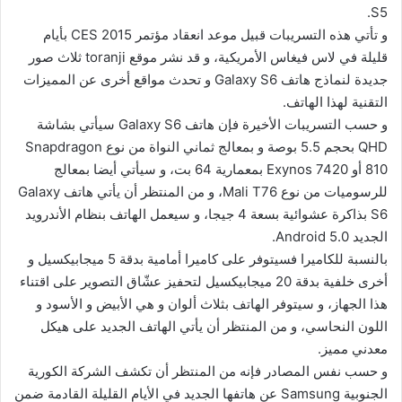
S5.
و تأتي هذه التسريبات قبيل موعد انعقاد مؤتمر CES 2015 بأيام
قليلة في لاس فيغاس الأمريكية، و قد نشر موقع toranji ثلاث صور
جديدة لنماذج هاتف Galaxy S6 و تحدث مواقع أخرى عن المميزات
التقنية لهذا الهاتف.
و حسب التسريبات الأخيرة فإن هاتف Galaxy S6 سيأتي بشاشة
QHD بحجم 5.5 بوصة و بمعالج ثماني النواة من نوع Snapdragon
810 أو Exynos 7420 بمعمارية 64 بت، و سيأتي أيضا بمعالج
للرسوميات من نوع Mali T76، و من المنتظر أن يأتي هاتف Galaxy
S6 بذاكرة عشوائية بسعة 4 جيجا، و سيعمل الهاتف بنظام الأندرويد
الجديد Android 5.0.
بالنسبة للكاميرا فسيتوفر على كاميرا أمامية بدقة 5 ميجابيكسيل و
أخرى خلفية بدقة 20 ميجابيكسيل لتحفيز عشّاق التصوير على اقتناء
هذا الجهاز، و سيتوفر الهاتف بثلاث ألوان و هي الأبيض و الأسود و
اللون النحاسي، و من المنتظر أن يأتي الهاتف الجديد على هيكل
معدني مميز.
و حسب نفس المصادر فإنه من المنتظر أن تكشف الشركة الكورية
الجنوبية Samsung عن هاتفها الجديد في الأيام القليلة القادمة ضمن