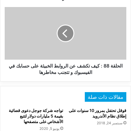
بارتيشن
آخر
الحلقة
88
:
كيف
تكشف
عن
الروابط
الخبيثة
على
حسابك
الحلقة 88 : كيف تكشف عن الروابط الخبيثة على حسابك في
في
الفيسبوك و تتجنب مخاطرها
الفيسبوك
و
تتجنب
مخاطرها
مقالات ذات صلة
قوقل تحتفل بمرور 10 سنوات على
تواجه شركة جوجل دعوى قضائية
إطلاق نظام الأندرويد
بقيمة 5 مليارات دولار لتتبع
الأشخاص على متصفحها
سبتمبر 24, 2018
يونيو 5, 2020