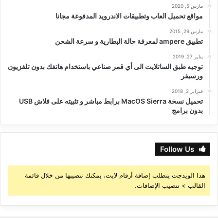
مارس 5, 2020
مواقع تحميل العاب وتطبيقات الاندرويد المدفوعة مجانا
مارس 29, 2015
تطبيق ampere لمعرفة حالة البطارية و سرعة الشحن
يناير 27, 2019
توجيه طبق الساتلايت الى أي قمر صناعي باستخدام هاتفك بدون تلفزيون
ورسيفر
فبراير 2, 2018
تحميل نسخة MacOS Sierra برابط مباشر و تثبيته على فلاش USB
بدون برامج
Follow Us
هذا الويدجت يتطلب إضافة أرقام لايت، يمكنك تنصيبها من خلال قائمة
القالب > تنصيب الإضافات.