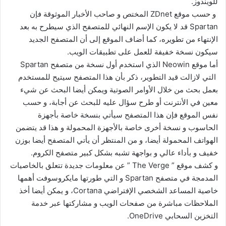
للويندوز.
و حسب موقع ZDnet المختص و صاحب الأخبار الموثوقة فإن
Spartan قد لا يكون الإسم النهائي للمتصفح الذي سيطرح به بعد
الإنتهاء من تطويره، كما أضاف الموقع إلى أن المتصفح الجديد
سيكون نسخة خفيفة للعمل على تطبيقات الويب.
أما موقع Neowin الذي استخدم أول نسخة من متصفح Spartan
التي لازالت قيد التطوير، ذكر بأن هذا المتصفح سيتيح للمستخدم
بعمل بحث من خلال الأوامر الصوتية ويمكن أيضا البحث عن شيء
معين في الأنترنت أو طرح سؤال عليه للبحث عن أجابة، و حسب
نفس الموقع فإن هذا المتصفح سيأتي بنسخة خاصة بأجهزة
الحاسوب و نسخة أخرى خاصة بالأجهزة المحمولة و هذا قد يتضمن
الهواتف المحمولة أيضا، و من المنتظر أن يأتي المتصفح أيضا بوزن
خفيف و بأداء عالي و بواجهة تشبه بشكل كبير متصفح الكروم.
و كشف موقع ” The Verge ” عن معلومات جديدة تتعلق بالخاصيات
المدمجة في متصفح Spartan و التي طورتها مايكروسوفت أهمها
خاصية المساعد الشخصي الإفتراضي Cortana، و يمكن أيضا أخذ
الملاحظات مباشرة من صفحات الويب و مشاركتها عبر خدمة
التخزين السحابي OneDrive.