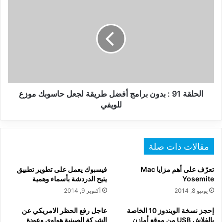
91
:
بدون
برامج
أفضل
طريقة
لجعل
حاسوبك
موزع
الحلقة 91 : بدون برامج أفضل طريقة لجعل حاسوبك موزع
للويفي
للويفي
مقالات ذات صلة
تعرّف على أهم مزايا Mac
فيسبوك يعمل على تطوير تطبيق
Yosemite
يتيح الدردشة بأسماء وهمية
يونيو 8, 2014
أكتوبر 9, 2014
إحجز نسخة الويندوز 10 الخاصة
عاجل رفع الحظر الامريكي عن
بالفلاش USB من موقع أمازن
الشركة الصينية هواوي وعودة