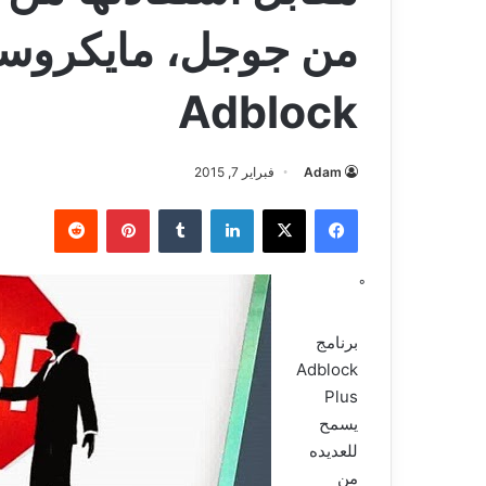
من جوجل، مايكروسو
Adblock
Adam
فبراير 7, 2015
فيسبوك
‫X
لينكدإن
بينتيريست
برنامج
Adblock
Plus
يسمح
للعديده
من