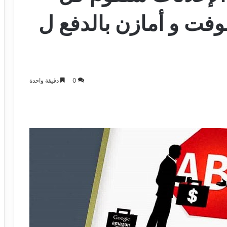
فت و أمازن بالدفع ل
0
دقيقة واحدة