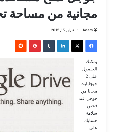
مجانية من مساحة ت
Adam
فبراير 15, 2015
فيسبوك
‫X
لينكدإن
بينتيريست
يمكنك
الحصول
على 2
جيجابايت
مجانا من
جوجل عند
فحص
سلامة
حسابك
على