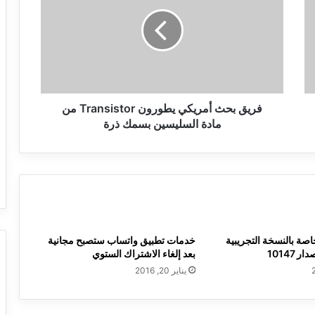
أمريكي
يطورون
Transistor
من
مادة
السليسين
بسمك
ذرة
فريق بحث أمريكي يطورون Transistor من
مادة السليسين بسمك ذرة
ة بالنسخة التجريبية
خدمات تطبيق واتساب ستصبح مجانية
بعد إلغاء الاشتراك الستوي
يناير 20, 2016