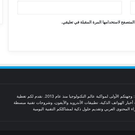
المتصفح لاستخدامها المرة المقبلة في تعليقي.
مدونة تقنيات: وجهتكم الأولى لمواكبة عالم التكنولوجيا منذ عام 2013. نقدم لكم تغطية
أخبار الهواتف الذكية، تطبيقات الأندرويد والآيفون، وشروحات تقنية مبسطة
ء المحتوى العربي وتقديم حلول ذكية لمشاكلكم التقنية اليومية