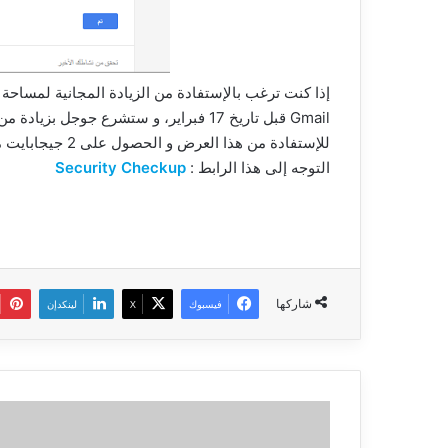
Gmail قبل تاريخ 17 فبراير، و ستشرع جوجل بزيادة من قاموا بفحص بياناتهم مع بداية شهر مارس المقبل.
التوجه إلى هذا الرابط :
Security Checkup
شاركها
فيسبوك
‫X
لينكدإن
سامسونج
تنشر