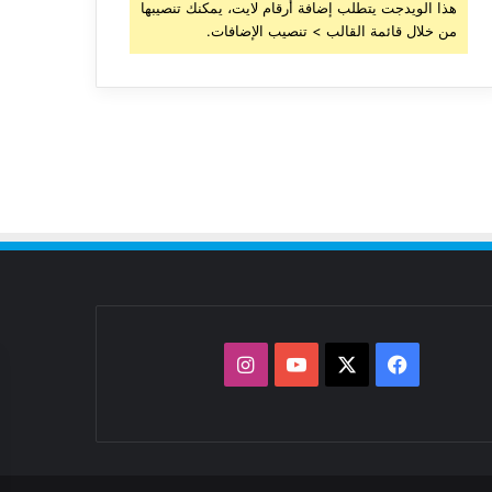
هذا الويدجت يتطلب إضافة أرقام لايت، يمكنك تنصيبها
من خلال قائمة القالب > تنصيب الإضافات.
‫X
فيسبوك
‫YouTube
انستقرام