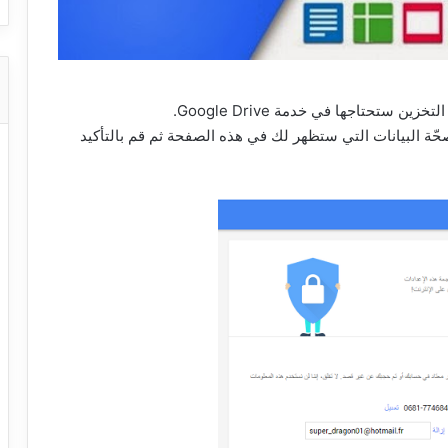
بط Security Checkup، تأكد من صحّة البيانات التي ستظهر لك في هذه الصفحة ثم قم بالتأكيد