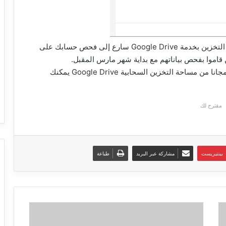
إذا كنت ترغب بالإستفادة من الزيادة المجانية لمساحة التخزين بخدمة Google Drive سارع إلى فحص حسابك على
للإستفادة من هذا العرض و الحصول على 2 جيجابايت مجانا من مساحة التخزين السحابية Google Drive يمكنك
مقترح لك
بينتيريست
مشاركة عبر البريد
طباعة
فريق
بحث