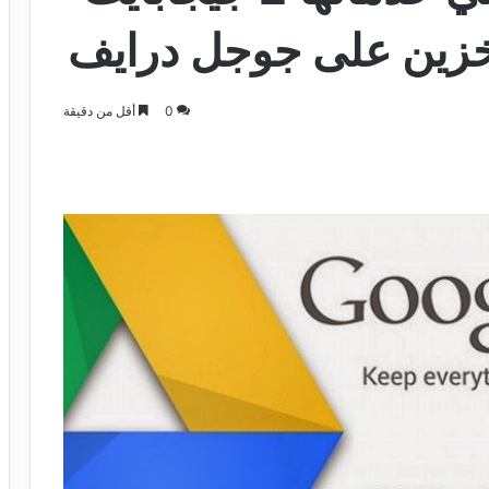
خزين على جوجل درايف
0
أقل من دقيقة