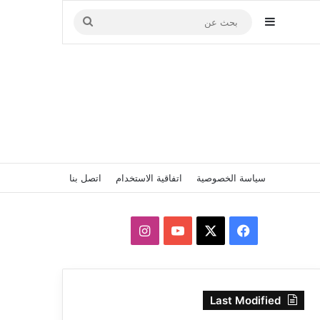
إضافة عمود جانبي
بحث
عن
سياسة الخصوصية
اتفاقية الاستخدام
اتصل بنا
‫X
فيسبوك
‫YouTube
انستقرام
Last Modified