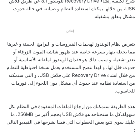
شرح لكيفية إنشاء Recovery Drive للويندوز 8.1 عن طريق فلاش
USB، من خلالها يمكنك استعادة النظام و صيانته في حالة حدوث
مشكل يتعلق بتشغيله.
إعلان
يتعرض نظام الويندوز لهجمات الفيروسات و البرامج الخبيثة و غيرها
مما يجعله ينهار بسرعة خاصة عند ظهور شاشة الموت الزرقاء أو
تعذر تشغيله و سبب ذلك هو فقدان الويندوز لملفاته الأساسية أو
حدوث خلل لها، و لهذا ننصح المستخدم بعمل نسخة احتياطية للنظام
من خلال انشاء Recovery Drive على فلاش USB، و التي ستمكنه
من استعادة نظامه عند حدوث أي مشكل دون اللجوء إلى فورمات
للحاسوب.
هذه الطريقة ستمكنك من إرجاع الملفات المفقودة في النظام بكل
سهولة،كل ما ستحتاجه هو فلاش USB بحجم أكبر من 256MB، ما
عليك سوى تتبع بعض الخطوات التي قمنا بشرحها في الفيديو التالي
: