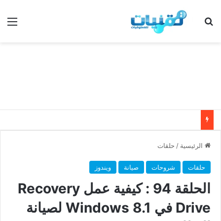
بحث عن
الق
الرئيسية
/
حلقات
حلقات
شروحات
صيانة
ويندوز
الحلقة 94 : كيفية عمل Recovery
Drive في Windows 8.1 لصيانة