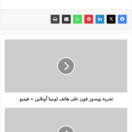
تجربة
ويندوز
فون
على
هاتف
لوميا
أونلاين
+
فيديو
تجربة ويندوز فون على هاتف لوميا أونلاين + فيديو
موقع
The
Pirate
Bay