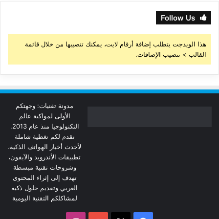
Follow Us
هذا الويدجت يتطلب إضافة أرقام لايت، يمكنك تنصيبها من خلال قائمة
القالب > تنصيب الإضافات.
مدونة تقنيات: وجهتكم
الأولى لمواكبة عالم
التكنولوجيا منذ عام 2013.
نقدم لكم تغطية شاملة
لأحدث أخبار الهواتف الذكية،
تطبيقات الأندرويد والآيفون،
وشروحات تقنية مبسطة
تهدف إلى إثراء المحتوى
العربي وتقديم حلول ذكية
لمشاكلكم التقنية اليومية