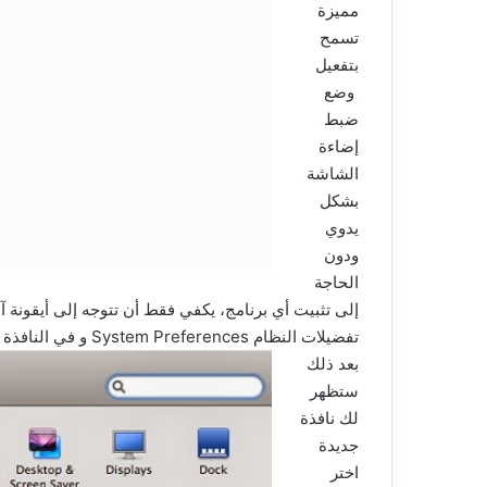
مميزة
تسمح
بتفعيل
وضع
ضبط
إضاءة
الشاشة
بشكل
يدوي
ودون
الحاجة
إلى تثبيت أي برنامج، يكفي فقط أن تتوجه إلى أيقونة آ
تفضيلات النظام System Preferences و في النافذة التي ستظهر اضغط على Displays.
بعد ذلك
ستظهر
لك نافذة
جديدة
اختر