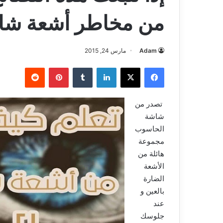
من مخاطر أشعة شا
Adam
مارس 24, 2015
فيسبوك
‫X
لينكدإن
بينتيريست
تصدر من
شاشة
الحاسوب
مجموعة
هائلة من
الأشعة
الضارة
بالعين و
عند
جلوسك