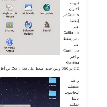
تبويب
الألوان
Colors ثم
إضغط
على
Calibrate
، ثم إضغط
على
Continue
و اختر
Gamma
2.2 ثم D50 و من جديد إضغط على Continue من أجل تسمية الوضع الجديد.
و عند
تشغيلك
للحاسوب
بالليل
يمكنك