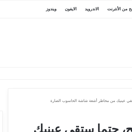
بح من الأنترنت
الاندرويد
الايفون
ويندوز
ستقي عينيك من مخاطر أشعة شاشة الحاسوب الضارة
ئح، حتما ستقي عينيك