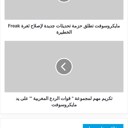
لإصلاح
ثغرة
Freak
الخطيرة
مايكروسوفت تطلق حزمة تحديثات جديدة لإصلاح ثغرة Freak
الخطيرة
تكريم
مهم
لمجموعة
"
قوات
الردع
المغربية
'"
على
يد
تكريم مهم لمجموعة " قوات الردع المغربية '" على يد
مايكروسوفت
مايكروسوفت