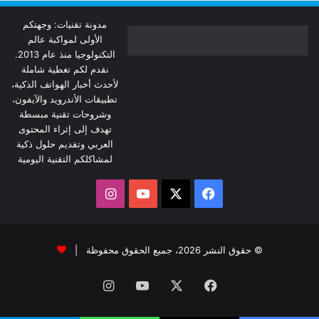
مدونة تقنيات: وجهتكم
الأولى لمواكبة عالم
التكنولوجيا منذ عام 2013.
نقدم لكم تغطية شاملة
لأحدث أخبار الهواتف الذكية،
تطبيقات الأندرويد والآيفون،
وشروحات تقنية مبسطة
تهدف إلى إثراء المحتوى
العربي وتقديم حلول ذكية
لمشاكلكم التقنية اليومية
‫X
فيسبوك
‫YouTube
انستقرام
© حقوق النشر 2026، جميع الحقوق محفوظة |
فيسبوك
‫X
‫YouTube
انستقرام