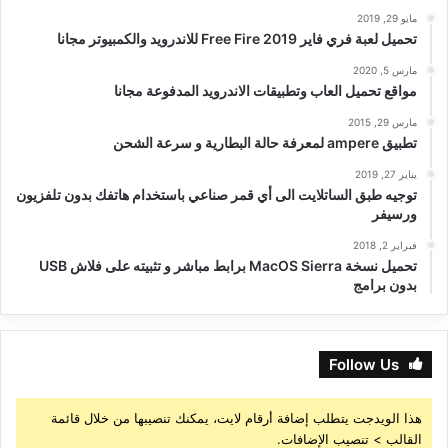
مايو 29, 2019
تحميل لعبة فري فاير Free Fire 2019 للاندرويد والكمبيوتر مجانا
مارس 5, 2020
مواقع تحميل العاب وتطبيقات الاندرويد المدفوعة مجانا
مارس 29, 2015
تطبيق ampere لمعرفة حالة البطارية و سرعة الشحن
يناير 27, 2019
توجيه طبق الساتلايت الى أي قمر صناعي باستخدام هاتفك بدون تلفزيون
ورسيفر
فبراير 2, 2018
تحميل نسخة MacOS Sierra برابط مباشر و تثبيته على فلاش USB
بدون برامج
Follow Us
هذا الويدجت يتطلب إضافة أرقام لايت، يمكنك تنصيبها من خلال قائمة
القالب > تنصيب الإضافات.