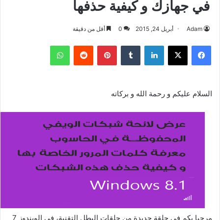
في جهازك و كيفية حذفها
Adam
أبريل 24, 2015
0
أقل من دقيقة
فيسبوك
‫X
لينكدإن
بينتيريست
واتساب
السلام عليكم و رحمة الله و بركاته
مرحبا بكم في حلقة جديدة من حلقات البطل التقنية، في الويندوز 7