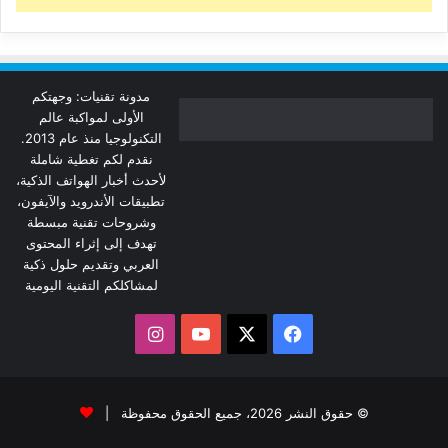
مدونة تقنيات: وجهتكم
الأولى لمواكبة عالم
التكنولوجيا منذ عام 2013.
نقدم لكم تغطية شاملة
لأحدث أخبار الهواتف الذكية،
تطبيقات الأندرويد والآيفون،
وشروحات تقنية مبسطة
تهدف إلى إثراء المحتوى
العربي وتقديم حلول ذكية
لمشاكلكم التقنية اليومية
‫X
فيسبوك
‫YouTube
انستقرام
© حقوق النشر 2026، جميع الحقوق محفوظة |