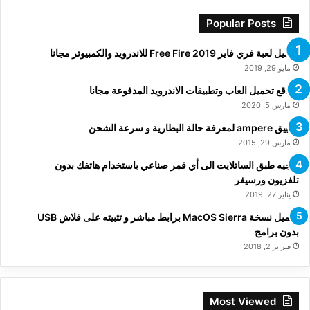
Popular Posts
تحميل لعبة فري فاير Free Fire 2019 للاندرويد والكمبيوتر مجانا
مايو 29, 2019
مواقع تحميل العاب وتطبيقات الاندرويد المدفوعة مجانا
مارس 5, 2020
تطبيق ampere لمعرفة حالة البطارية و سرعة الشحن
مارس 29, 2015
توجيه طبق الساتلايت الى أي قمر صناعي باستخدام هاتفك بدون
تلفزيون ورسيفر
يناير 27, 2019
تحميل نسخة MacOS Sierra برابط مباشر و تثبيته على فلاش USB
بدون برامج
فبراير 2, 2018
Most Viewed