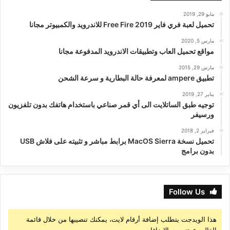
مايو 29, 2019
تحميل لعبة فري فاير Free Fire 2019 للاندرويد والكمبيوتر مجانا
مارس 5, 2020
مواقع تحميل العاب وتطبيقات الاندرويد المدفوعة مجانا
مارس 29, 2015
تطبيق ampere لمعرفة حالة البطارية و سرعة الشحن
يناير 27, 2019
توجيه طبق الساتلايت الى أي قمر صناعي باستخدام هاتفك بدون تلفزيون
ورسيفر
فبراير 2, 2018
تحميل نسخة MacOS Sierra برابط مباشر و تثبيته على فلاش USB
بدون برامج
Follow Us
هذا الويدجت يتطلب إضافة أرقام لايت، يمكنك تنصيبها من خلال قائمة
القالب > تنصيب الإضافات.