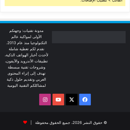
مدونة تقنيات: وجهتكم
الأولى لمواكبة عالم
التكنولوجيا منذ عام 2013.
نقدم لكم تغطية شاملة
لأحدث أخبار الهواتف الذكية،
تطبيقات الأندرويد والآيفون،
وشروحات تقنية مبسطة
تهدف إلى إثراء المحتوى
العربي وتقديم حلول ذكية
لمشاكلكم التقنية اليومية
‫X
فيسبوك
‫YouTube
انستقرام
© حقوق النشر 2026، جميع الحقوق محفوظة |