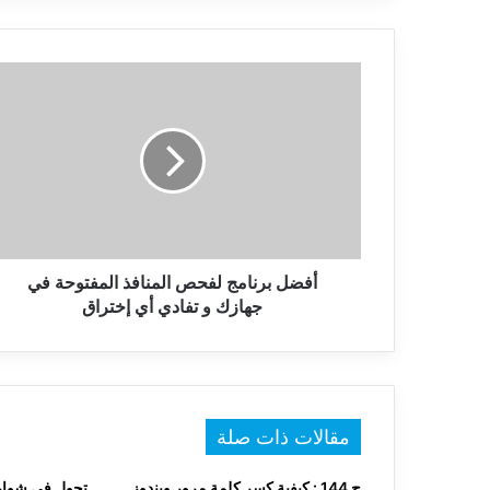
أفضل
برنامج
لفحص
المنافذ
المفتوحة
في
جهازك
و
تفادي
أي
أفضل برنامج لفحص المنافذ المفتوحة في
إختراق
جهازك و تفادي أي إختراق
مقالات ذات صلة
ح 144 : كيفية كسر كلمة مرور ويندوز
تجول في شوارع