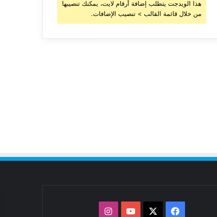
هذا الويدجت يتطلب إضافة أرقام لايت، يمكنك تنصيبها
من خلال قائمة القالب > تنصيب الإضافات.
‫X
فيسبوك
‫YouTube
انستقرام