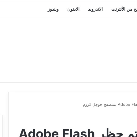
بح من الأنترنت
الاندرويد
الايفون
ويندوز
ح 157 : حل مشكل تم حظر Adobe Flash