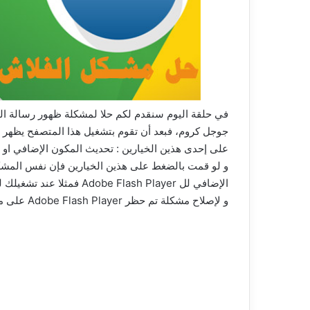
جوجل كروم، فبعد أن تقوم بتشغيل هذا المتصفح يظه
على إحدى هذين الخيارين : تحديث المكون الإضافي او 
و لو قمت بالضغط على هذين الخيارين فإن نفس المشك
الإضافي لل Adobe Flash Player فمثلا عند تشغيلك لمقطع على اليوتيوب فسيتعذر عليك تشغيله بشكل جيد.
و لإصلاح مشكلة تم حظر Adobe Flash Player على متصفح الكروم يمكنك متابعة خطوات الشرح في الفيديو التالي :