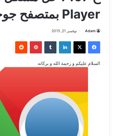
Player بمتصفح جوجل كروم
Adam
نوفمبر 21, 2015
فيسبوك
‫X
لينكدإن
بينتيريست
السلام عليكم و رحمة الله و بركاته