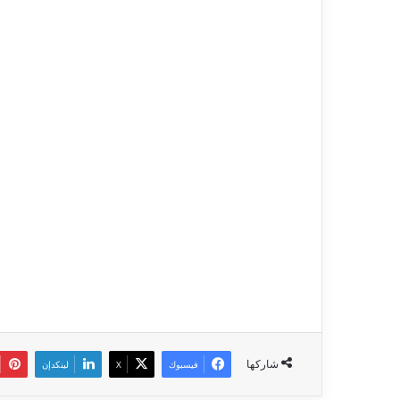
شاركها
فيسبوك
‫X
لينكدإن