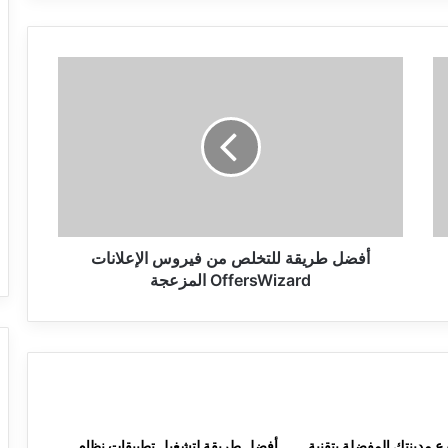
أفضل
طريقة
للتخلص
من
فيروس
الإعلانات
OffersWizard
المزعجة
أفضل طريقة للتخلص من فيروس الإعلانات
OffersWizard المزعجة
 مدينتك المفضلة بتقنية
أفضل طريقة لتشغيل تطبيقات نظام