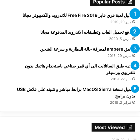
Popular Posts
تحميل لعبة فري فاير Free Fire 2019 للاندرويد والكمبيوتر مجانا
مايو 29, 2019
مواقع تحميل العاب وتطبيقات الاندرويد المدفوعة مجانا
مارس 5, 2020
تطبيق ampere لمعرفة حالة البطارية و سرعة الشحن
مارس 29, 2015
توجيه طبق الساتلايت الى أي قمر صناعي باستخدام هاتفك بدون
تلفزيون ورسيفر
يناير 27, 2019
تحميل نسخة MacOS Sierra برابط مباشر و تثبيته على فلاش USB
بدون برامج
فبراير 2, 2018
Most Viewed
مايو 29, 2019