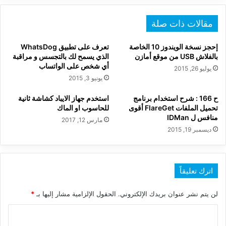
مقالات ذات صلة
إحجز نسخة الويندوز 10 الخاصة
تعرف على تطبيق WhatsDog
بالفلاش USB من موقع أمازن
الذي يسمح لك بالتجسس و مراقبة
أي شخص على الواتساب
يوليو 26, 2015
يونيو 3, 2015
ح 166 : شرح استخدام برنامج
استخدم جهاز الايباد كشاشة ثانية
تحميل الملفات FlareGet أقوى
للحاسوب او الماك
منافس ل IDMan
مارس 12, 2017
ديسمبر 19, 2015
اترك تعليقاً
لن يتم نشر عنوان بريدك الإلكتروني.
الحقول الإلزامية مشار إليها بـ
*
ا