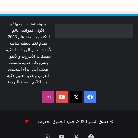
مدونة تقنيات: وجهتكم
الأولى لمواكبة عالم
التكنولوجيا منذ عام 2013.
نقدم لكم تغطية شاملة
لأحدث أخبار الهواتف الذكية،
تطبيقات الأندرويد والآيفون،
وشروحات تقنية مبسطة
تهدف إلى إثراء المحتوى
العربي وتقديم حلول ذكية
لمشاكلكم التقنية اليومية
‫X
فيسبوك
‫YouTube
انستقرام
© حقوق النشر 2026، جميع الحقوق محفوظة |
فيسبوك
‫X
‫YouTube
انستقرام