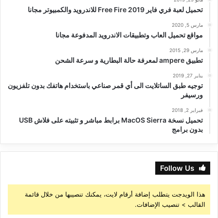
تحميل لعبة فري فاير Free Fire 2019 للاندرويد والكمبيوتر مجانا
مارس 5, 2020
مواقع تحميل العاب وتطبيقات الاندرويد المدفوعة مجانا
مارس 29, 2015
تطبيق ampere لمعرفة حالة البطارية و سرعة الشحن
يناير 27, 2019
توجيه طبق الساتلايت الى أي قمر صناعي باستخدام هاتفك بدون تلفزيون
ورسيفر
فبراير 2, 2018
تحميل نسخة MacOS Sierra برابط مباشر و تثبيته على فلاش USB
بدون برامج
Follow Us
هذا الويدجت يتطلب إضافة أرقام لايت، يمكنك تنصيبها من خلال قائمة
القالب > تنصيب الإضافات.