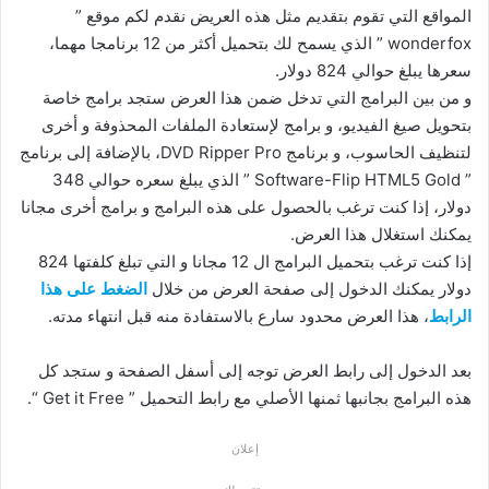
المواقع التي تقوم بتقديم مثل هذه العريض نقدم لكم موقع ”
wonderfox ” الذي يسمح لك بتحميل أكثر من 12 برنامجا مهما،
سعرها يبلغ حوالي 824 دولار.
و من بين البرامج التي تدخل ضمن هذا العرض ستجد برامج خاصة
بتحويل صيغ الفيديو، و برامج لإستعادة الملفات المحذوفة و أخرى
لتنظيف الحاسوب، و برنامج DVD Ripper Pro، بالإضافة إلى برنامج
” Software-Flip HTML5 Gold ” الذي يبلغ سعره حوالي 348
دولار، إذا كنت ترغب بالحصول على هذه البرامج و برامج أخرى مجانا
يمكنك استغلال هذا العرض.
إذا كنت ترغب بتحميل البرامج ال 12 مجانا و التي تبلغ كلفتها 824
دولار يمكنك الدخول إلى صفحة العرض من خلال
الضغط على هذا
الرابط
، هذا العرض محدود سارع بالاستفادة منه قبل انتهاء مدته.
بعد الدخول إلى رابط العرض توجه إلى أسفل الصفحة و ستجد كل
هذه البرامج بجانبها ثمنها الأصلي مع رابط التحميل ” Get it Free “.
إعلان