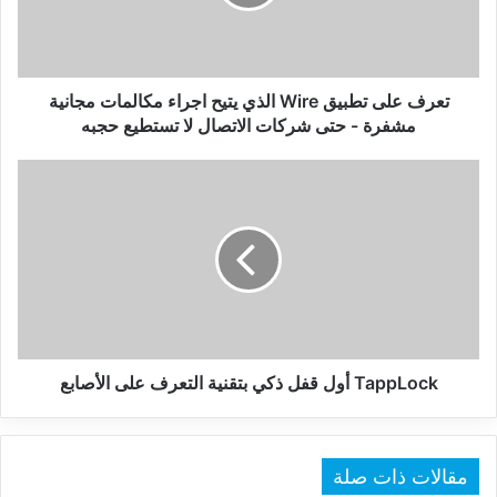
يتيح
اجراء
مكالمات
مجانية
مشفرة
تعرف على تطبيق Wire الذي يتيح اجراء مكالمات مجانية
-
مشفرة - حتى شركات الاتصال لا تستطيع حجبه
حتى
شركات
TappLock
الاتصال
أول
لا
قفل
تستطيع
ذكي
حجبه
بتقنية
التعرف
على
الأصابع
TappLock أول قفل ذكي بتقنية التعرف على الأصابع
مقالات ذات صلة