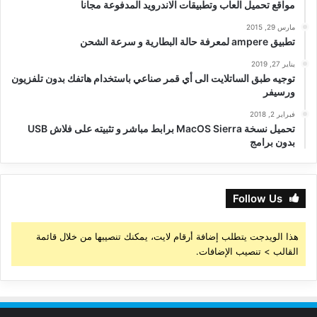
مواقع تحميل العاب وتطبيقات الاندرويد المدفوعة مجانا
مارس 29, 2015
تطبيق ampere لمعرفة حالة البطارية و سرعة الشحن
يناير 27, 2019
توجيه طبق الساتلايت الى أي قمر صناعي باستخدام هاتفك بدون تلفزيون
ورسيفر
فبراير 2, 2018
تحميل نسخة MacOS Sierra برابط مباشر و تثبيته على فلاش USB
بدون برامج
Follow Us
هذا الويدجت يتطلب إضافة أرقام لايت، يمكنك تنصيبها من خلال قائمة
القالب > تنصيب الإضافات.