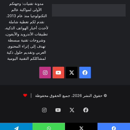
مدونة تقنيات: وجهتكم
الأولى لمواكبة عالم
التكنولوجيا منذ عام 2013.
نقدم لكم تغطية شاملة
لأحدث أخبار الهواتف الذكية،
تطبيقات الأندرويد والآيفون،
وشروحات تقنية مبسطة
تهدف إلى إثراء المحتوى
العربي وتقديم حلول ذكية
لمشاكلكم التقنية اليومية
‫X
فيسبوك
‫YouTube
انستقرام
© حقوق النشر 2026، جميع الحقوق محفوظة |
فيسبوك
‫X
‫YouTube
انستقرام