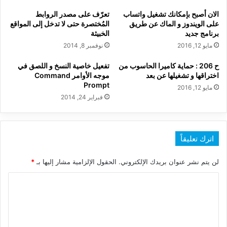
الان أصبح بإمكانك تشغيل واتساب
تعرّف على مصدر الروابط
على الويندوز و الماك عن طريق
المُختصرة حتى لا تدخل إلى المواقع
برنامج جديد
الخبيثة
مايو 12, 2016
نوفمبر 8, 2014
ح 206 : حماية كاميرا الحاسوب من
تفعيل خاصية النسخ و اللصق في
اختراقها و تشغيلها عن بعد
موجه الأوامر Command
Prompt
مايو 12, 2016
فبراير 24, 2014
اترك تعليقاً
لن يتم نشر عنوان بريدك الإلكتروني.
الحقول الإلزامية مشار إليها بـ
*
ا
ل
ت
ع