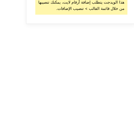
هذا الويدجت يتطلب إضافة أرقام لايت، يمكنك تنصيبها
من خلال قائمة القالب > تنصيب الإضافات.