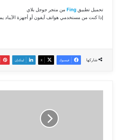
تحميل تطبيق
Fing
من متجر جوجل بلاي
إذا كنت من مستخدمي هواتف آيفون أو أجهزة الآيباد ي
شاركها
فيسبوك
‫X
لينكدإن
إليك
ثلاث
مواقع
لمعرفة
هوية
الرقم
المجهول
الذي