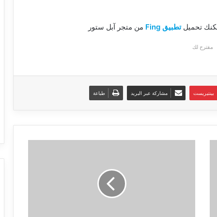
مكنك تحميل
تطبيق Fing
من متجر آبل ستور
مقترح لك
بينتيريست
مشاركة عبر البريد
طباعة
ح
177
:
ضبط
إعدادات
الاكسس
TP-
link