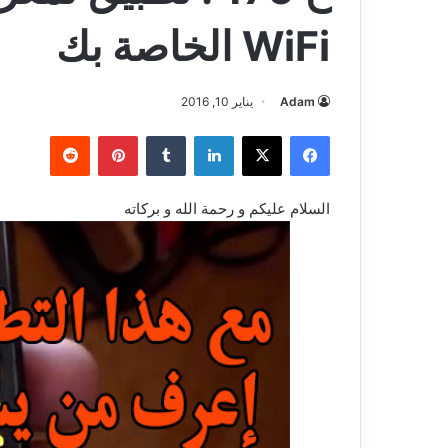
WiFi الخاصة بك
Adam
يناير 10, 2016
فيسبوك
‫X
لينكدإن
بينتيريست
السلام عليكم و رحمة الله و بركاته