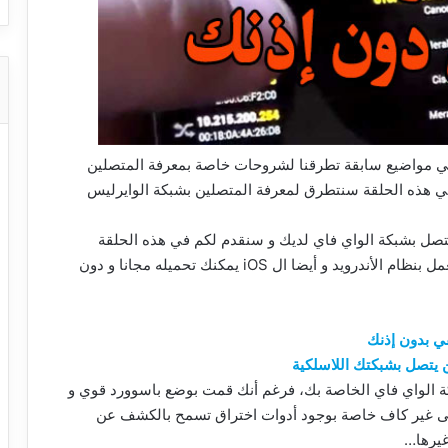
في مواضيع سابقة تطرقنا لشروحات خاصة بمعرفة المتصلين
 هذه الحلقة سنتطرق لمعرفة المتصلين بشبكة الوايرليس
تصل بشبكة الواي فاي لديك و سنقدم لكم في هذه الحلقة
تطبيق مميز في مجاله و هو متوافق مع الأجهزة التي تعمل بنظام الأندرويد و أيضا ال iOS يمكنك تحميله مجانا و دون
الواي فاي الخاصة بك، فرغم أنك قمت بوضع باسوورد قوي و
وع WPA2/WPA إلا أن ذلك يبقى غير كاف خاصة بوجود أدوات اختراق تسمح بالكشف عن