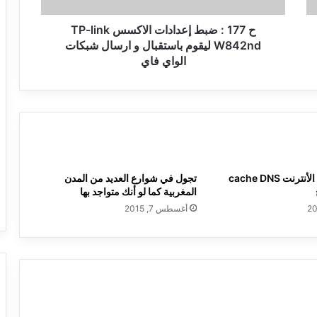
W842nd
ليقوم
ح 177 : ضبط إعدادات الاكسس TP-link
باستقبال
W842nd ليقوم باستقبال و ارسال شبكات
و
الواي فاي
ارسال
شبكات
الواي
فاي
حذف مخلفات الأنترنت cache DNS
تجول في شوارع العديد من المدن
المغربية كما لو أنك متواجد بها
أغسطس 7, 2015