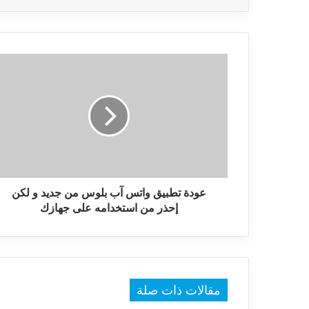
عودة
تطبيق
واتس
آب
بلوس
من
جديد
و
لكن
إحذر
عودة تطبيق واتس آب بلوس من جديد و لكن
من
إحذر من استخدامه على جهازك
استخدامه
على
جهازك
مقالات ذات صلة