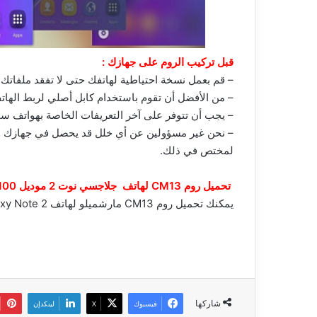
قبل تركيب الروم على جهازك :
– قم بعمل نسخة احتياطية لهاتفك حتى لا تفقد ملفاتك
– من الأفضل أن تقوم باستخدام كابل أصلي لربط الها
– يجب أن تتوفر على آخر التعريفات الخاصة بهواتف 
– نحن غير مسؤولين عن أي خلل قد يحصل في جهازك و إ
لمختص في ذلك.
تحميل روم CM13 لهاتف جلاجسي نوت 2 موديل GT-N7100 :
يمكنك تحميل روم CM13 مارشميلو لهاتف Galaxy Note 2 من
شاركها
فيسبوك
‫X
لينكدإن