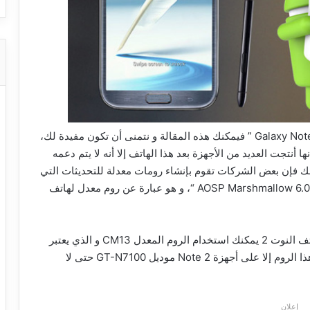
إذا كنت ترغب بتحديث إصدار الإندرويد على هاتف ” Galaxy Note 2 ” فيمكنك هذه المقالة و نتمنى أن تكون مفيدة لك،
أنتجت العديد من الأجهزة بعد هذا الهاتف إلا أنه لا يتم دعمه
لك فإن بعض الشركات تقوم بإنشاء رومات معدلة للتحديثات التي
تصدر مؤخرا و من بين هذه الرومات نقترح عليك روم ” AOSP Marshmallow 6.0 “، و هو عبارة عن روم معدل لهاتف
و للإستفادة من إصدار الاندرويد مارشميلو 6.0 على هاتف النوت 2 يمكنك استخدام الروم المعدل CM13 و الذي يعتبر
من بين أفضل الرومات لهذا الجهاز، و ينصح باستخدام هذا الروم إلا على أجهزة Note 2 موديل GT-N7100 حتى لا
إعلان