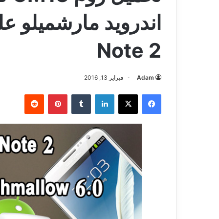
Note 2
Adam
فبراير 13, 2016
فيسبوك
‫X
لينكدإن
بينتيريست