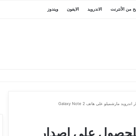
بح من الأنترنت
الاندرويد
الايفون
ويندوز
يل روم CM13 للحصول على إصدار