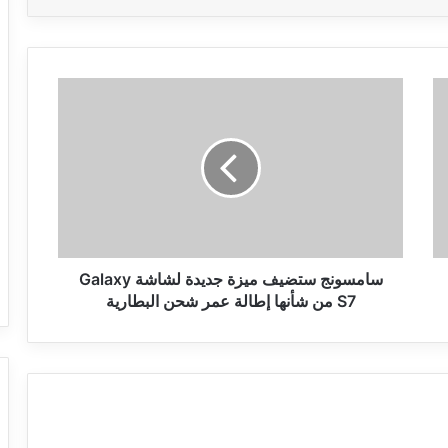
سامسونج
ستضيف
ميزة
جديدة
لشاشة
Galaxy
S7
من
شأنها
إطالة
سامسونج ستضيف ميزة جديدة لشاشة Galaxy
عمر
S7 من شأنها إطالة عمر شحن البطارية
شحن
البطارية