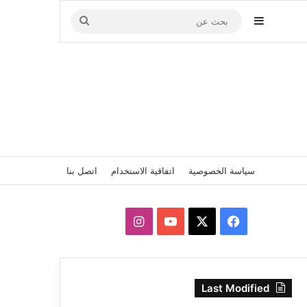
إضافة عمود جانبي
بحث
عن
سياسة الخصوصية
اتفاقية الاستخدام
اتصل بنا
‫X
فيسبوك
‫YouTube
انستقرام
Last Modified