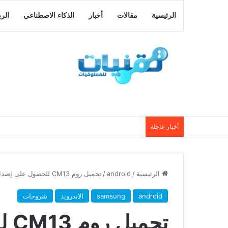
الرئيسية
مقالات
أخبار
الذكاء الاصطناعي
الر
أخبار عاجلة
الرئيسية
/
android
/
تحميل روم CM13 للحصول على إصدار اندرويد مارشميلو على هاتف Galaxy Note 2
android
samsung
الاندرويد
شروحات
تحم