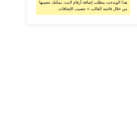
هذا الويدجت يتطلب إضافة أرقام لايت، يمكنك تنصيبها
من خلال قائمة القالب > تنصيب الإضافات.