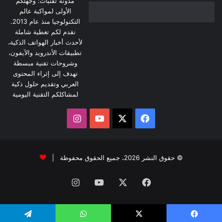
مدونة تقنيات: وجهتكم
الأولى لمواكبة عالم
التكنولوجيا منذ عام 2013.
نقدم لكم تغطية شاملة
لأحدث أخبار الهواتف الذكية،
تطبيقات الأندرويد والآيفون،
وشروحات تقنية مبسطة
تهدف إلى إثراء المحتوى
العربي وتقديم حلول ذكية
لمشاكلكم التقنية اليومية
‫X
فيسبوك
‫YouTube
انستقرام
© حقوق النشر 2026، جميع الحقوق محفوظة |
فيسبوك
‫X
‫YouTube
انستقرام