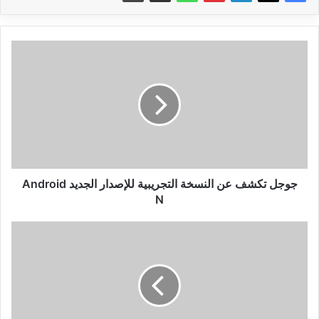
جوجل
تكشف
عن
النسخة
التجريبية
للإصدار
الجديد
Android
N
جوجل تكشف عن النسخة التجريبية للإصدار الجديد Android
N
تغيير
شكل
WinRAR
ليصبح
مناسبا
للويندوز
10