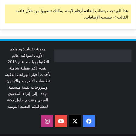
هذا الويدجت يتطلب إضافة أرقام لايت، يمكنك تنصيبها من خلال قائمة
القالب > تنصيب الإضافات.
مدونة تقنيات: وجهتكم
الأولى لمواكبة عالم
التكنولوجيا منذ عام 2013.
نقدم لكم تغطية شاملة
لأحدث أخبار الهواتف الذكية،
تطبيقات الأندرويد والآيفون،
وشروحات تقنية مبسطة
تهدف إلى إثراء المحتوى
العربي وتقديم حلول ذكية
لمشاكلكم التقنية اليومية
‫X
فيسبوك
‫YouTube
انستقرام