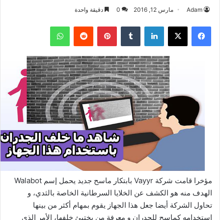
Adam
مارس 12, 2016
0
دقيقة واحدة
فيسبوك
‫X
لينكدإن
بينتيريست
واتساب
مؤخرا قامت شركة Vayyr بابتكار ماسح جديد يحمل إسم Walabot
الهدف منه هو الكشف عن الخلايا السرطانية الخاصة بالثدي، و
تحاول الشركة أيضا جعل هذا الجهاز يقوم بمهام أكثر من بينها
استخدامه كماسح للجدران و معرفة من يختبئ خلفها، الأمر الذي