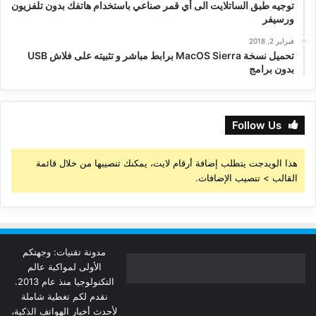
توجيه طبق الساتلايت الى أي قمر صناعي باستخدام هاتفك بدون تلفزيون
ورسيفر
فبراير 2, 2018
تحميل نسخة MacOS Sierra برابط مباشر و تثبيته على فلاش USB
بدون برامج
Follow Us
هذا الويدجت يتطلب إضافة أرقام لايت، يمكنك تنصيبها من خلال قائمة
القالب > تنصيب الإضافات.
مدونة تقنيات: وجهتكم
الأولى لمواكبة عالم
التكنولوجيا منذ عام 2013.
نقدم لكم تغطية شاملة
لأحدث أخبار الهواتف الذكية،