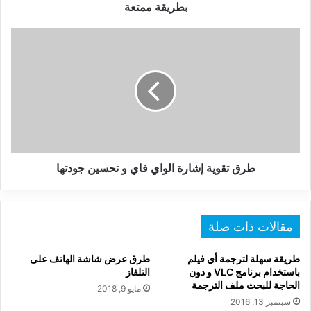
أي
بطريقة ممتعة
لغة
بطريقة
طرق
ممتعة
تقوية
إشارة
الواي
فاي
و
تحسين
جودتها
طرق تقوية إشارة الواي فاي و تحسين جودتها
مقالات ذات صلة
طريقة سهلة لترجمة أي فيلم
طرق عرض شاشة الهاتف على
باستخدام برنامج VLC و دون
التلفاز
الحاجة للبحث ملف الترجمة
مايو 9, 2018
سبتمبر 13, 2016