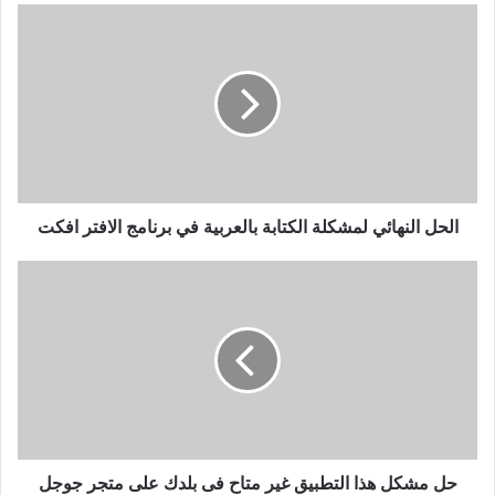
الحل
النهائي
لمشكلة
الكتابة
بالعربية
في
برنامج
الافتر
افكت
الحل النهائي لمشكلة الكتابة بالعربية في برنامج الافتر افكت
حل
مشكل
هذا
التطبيق
غير
متاح
فى
بلدك
على
متجر
حل مشكل هذا التطبيق غير متاح فى بلدك على متجر جوجل