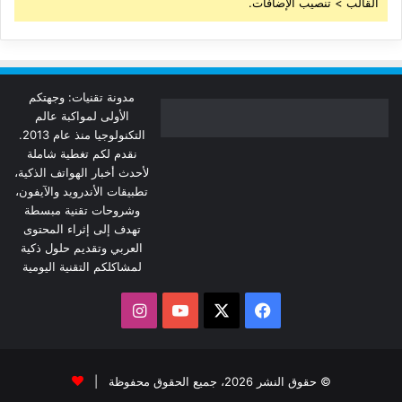
القالب > تنصيب الإضافات.
مدونة تقنيات: وجهتكم
الأولى لمواكبة عالم
التكنولوجيا منذ عام 2013.
نقدم لكم تغطية شاملة
لأحدث أخبار الهواتف الذكية،
تطبيقات الأندرويد والآيفون،
وشروحات تقنية مبسطة
تهدف إلى إثراء المحتوى
العربي وتقديم حلول ذكية
لمشاكلكم التقنية اليومية
‫X
فيسبوك
‫YouTube
انستقرام
© حقوق النشر 2026، جميع الحقوق محفوظة |