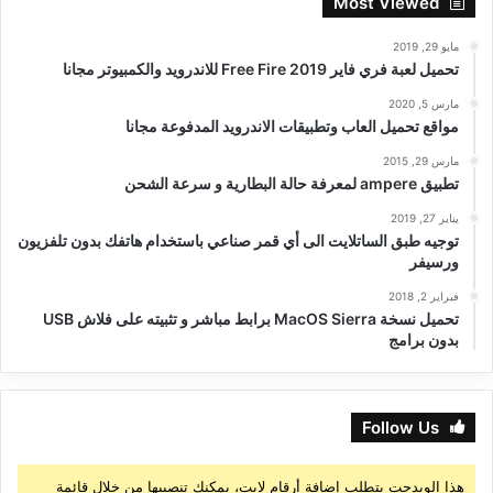
Most Viewed
مايو 29, 2019
تحميل لعبة فري فاير Free Fire 2019 للاندرويد والكمبيوتر مجانا
مارس 5, 2020
مواقع تحميل العاب وتطبيقات الاندرويد المدفوعة مجانا
مارس 29, 2015
تطبيق ampere لمعرفة حالة البطارية و سرعة الشحن
يناير 27, 2019
توجيه طبق الساتلايت الى أي قمر صناعي باستخدام هاتفك بدون تلفزيون
ورسيفر
فبراير 2, 2018
تحميل نسخة MacOS Sierra برابط مباشر و تثبيته على فلاش USB
بدون برامج
Follow Us
هذا الويدجت يتطلب إضافة أرقام لايت، يمكنك تنصيبها من خلال قائمة