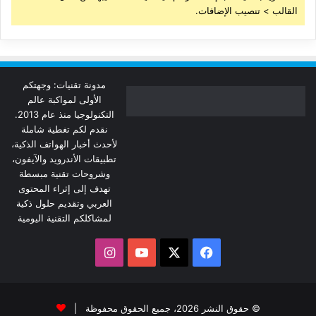
القالب > تنصيب الإضافات.
مدونة تقنيات: وجهتكم
الأولى لمواكبة عالم
التكنولوجيا منذ عام 2013.
نقدم لكم تغطية شاملة
لأحدث أخبار الهواتف الذكية،
تطبيقات الأندرويد والآيفون،
وشروحات تقنية مبسطة
تهدف إلى إثراء المحتوى
العربي وتقديم حلول ذكية
لمشاكلكم التقنية اليومية
‫X
فيسبوك
‫YouTube
انستقرام
© حقوق النشر 2026، جميع الحقوق محفوظة |