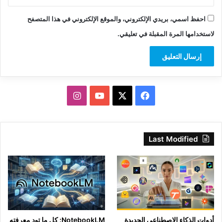
احفظ اسمي، بريدي الإلكتروني، والموقع الإلكتروني في هذا المتصفح
لاستخدامها المرة المقبلة في تعليقي.
‫X
فيسبوك
‫YouTube
انستقرام
Last Modified
أدوات الذكاء الاصطناعي الجديدة
NotebookLM: كل ما تود معرفته