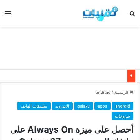
بحث عن
الق
الرئيسية
/
android
android
apps
galaxy
الاندرويد
تطبيقات الهاتف
شروحات
أحصل على ميزة Always On على