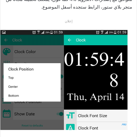
متجر بلاي ستور، الرابط ستجده أسفل الموضوع.
إعلان