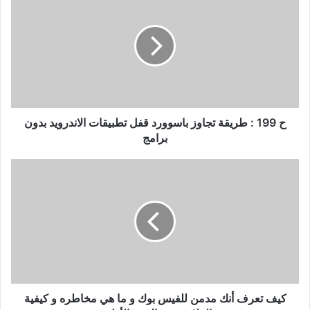
199
:
طريقة
تجاوز
باسوورد
قفل
تطبيقات
الاندرويد
بدون
ح 199 : طريقة تجاوز باسوورد قفل تطبيقات الاندرويد بدون
برامج
برامج
كيف
تعرف
أنك
مدمن
للفيس
بوك
و
ما
هي
مخاطره
كيف تعرف أنك مدمن للفيس بوك و ما هي مخاطره و كيفية