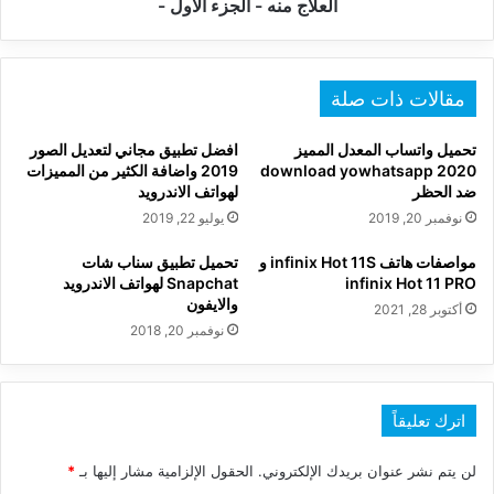
و
العلاج منه - الجزء الأول -
كيفية
العلاج
منه
-
مقالات ذات صلة
الجزء
الأول
تحميل واتساب المعدل المميز
افضل تطبيق مجاني لتعديل الصور
-
download yowhatsapp 2020
2019 واضافة الكثير من المميزات
ضد الحظر
لهواتف الاندرويد
نوفمبر 20, 2019
يوليو 22, 2019
مواصفات هاتف infinix Hot 11S و
تحميل تطبيق سناب شات
infinix Hot 11 PRO
Snapchat‏ لهواتف الاندرويد
والايفون
أكتوبر 28, 2021
نوفمبر 20, 2018
اترك تعليقاً
لن يتم نشر عنوان بريدك الإلكتروني.
الحقول الإلزامية مشار إليها بـ
*