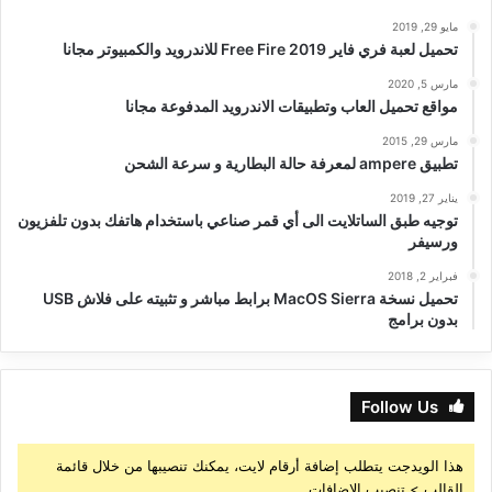
مايو 29, 2019
تحميل لعبة فري فاير Free Fire 2019 للاندرويد والكمبيوتر مجانا
مارس 5, 2020
مواقع تحميل العاب وتطبيقات الاندرويد المدفوعة مجانا
مارس 29, 2015
تطبيق ampere لمعرفة حالة البطارية و سرعة الشحن
يناير 27, 2019
توجيه طبق الساتلايت الى أي قمر صناعي باستخدام هاتفك بدون تلفزيون
ورسيفر
فبراير 2, 2018
تحميل نسخة MacOS Sierra برابط مباشر و تثبيته على فلاش USB
بدون برامج
Follow Us
هذا الويدجت يتطلب إضافة أرقام لايت، يمكنك تنصيبها من خلال قائمة
القالب > تنصيب الإضافات.