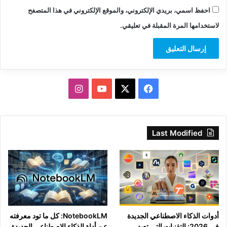
احفظ اسمي، بريدي الإلكتروني، والموقع الإلكتروني في هذا المتصفح
لاستخدامها المرة المقبلة في تعليقي.
‫X
فيسبوك
‫YouTube
انستقرام
Last Modified
أدوات الذكاء الاصطناعي الجديدة
NotebookLM: كل ما تود معرفته
في 2026: التقنيات التي تعيد
عن أداة الذكاء الاصطناعي الجديدة