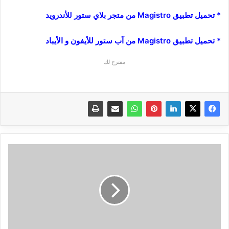
* تحميل تطبيق Magistro من متجر بلاي ستور للأندرويد
*
تحميل تطبيق Magistro من آب ستور للأيفون و الأيباد
مقترح لك
ح
202
:
حل
مشكل
عدم
اتصال
هواتف