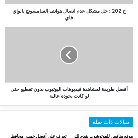
السامسونج
بالواي
ح 202 : حل مشكل عدم اتصال هواتف السامسونج بالواي
فاي
فاي
أفضل
طريقة
لمشاهدة
فيديوهات
اليوتيوب
بدون
تقطيع
حتى
لو
كانت
أفضل طريقة لمشاهدة فيديوهات اليوتيوب بدون تقطيع حتى
بجودة
لو كانت بجودة عالية
عالية
مقالات ذات صلة
موقع منافس للفوتوشوب يقدم لك
تعرف على أفضل خمس محافظ