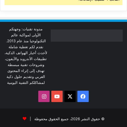
مدونة تقنيات: وجهتكم
الأولى لمواكبة عالم
التكنولوجيا منذ عام 2013.
نقدم لكم تغطية شاملة
لأحدث أخبار الهواتف الذكية،
تطبيقات الأندرويد والآيفون،
وشروحات تقنية مبسطة
تهدف إلى إثراء المحتوى
العربي وتقديم حلول ذكية
لمشاكلكم التقنية اليومية
‫X
فيسبوك
‫YouTube
انستقرام
© حقوق النشر 2026، جميع الحقوق محفوظة |