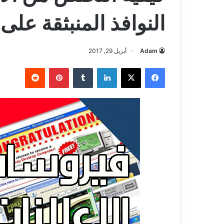
النوافذ المنبثقة على
Adam
أبريل 29, 2017
فيسبوك
‫X
لينكدإن
بينتيريست