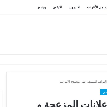
بح من الأنترنت
الاندرويد
الايفون
ويندوز
لنوافذ المنبثقة على متصفح الانترنت
دوز
علانات المزعجة و