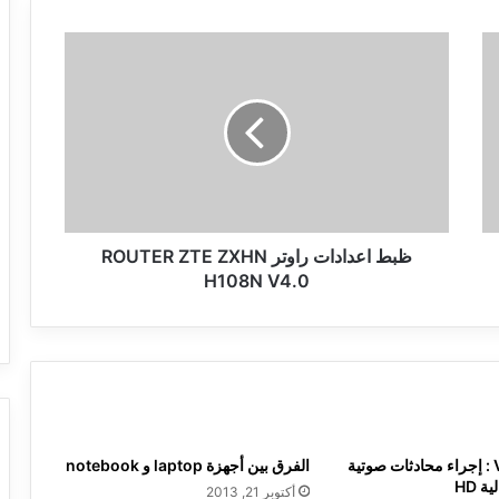
ظبط
اعدادات
راوتر
ROUTER
ZTE
ZXHN
H108N
V4.0
ظبط اعدادات راوتر ROUTER ZTE ZXHN
H108N V4.0
تطبيق Voxeet : إجراء محادثات صوتية
الفرق بين أجهزة laptop و notebook
 HD
أكتوبر 21, 2013