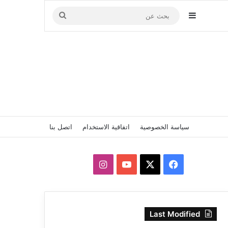
إضافة عمود جانبي
بحث
عن
سياسة الخصوصية
اتفاقية الاستخدام
اتصل بنا
‫X
فيسبوك
‫YouTube
انستقرام
Last Modified