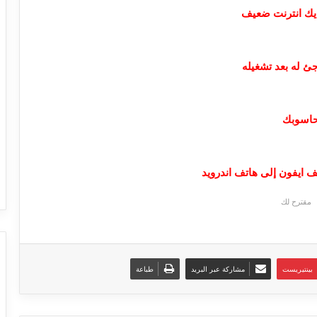
ئ له بعد تشغيله
حاسوبك
ف ايفون إلى هاتف اندرويد
مقترح لك
بينتيريست
مشاركة عبر البريد
طباعة