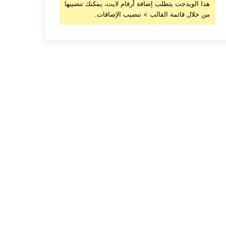
هذا الويدجت يتطلب إضافة أرقام لايت، يمكنك تنصيبها
من خلال قائمة القالب > تنصيب الإضافات.