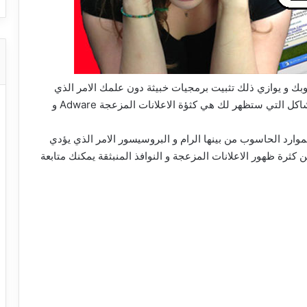
وبك و يوازي ذلك تثبيت برمجيات خبيثة دون علمك الامر الذي
سيشكل تهديدا كبيرا على حماية جهازك، و من اهم المشاكل التي ستظهر لك هي كثؤة الاعلانات المزعجة Adware و
وارد الحاسوب من بينها الرام و البروسيسور الامر الذي يؤدي
ن كثرة ظهور الاعلانات المزعجة و النوافذ المنبثقة يمكنك متابعة