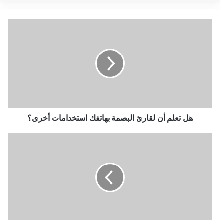
هل
تعلم
أن
لقارئ
البصمة
بهاتفك
استخدامات
أخرى؟
هل تعلم أن لقارئ البصمة بهاتفك استخدامات أخرى؟
اليك
قائمة
القنوات
الرياضية
الناقلة
لمباريات
كأس
القارات