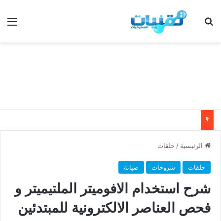
بحث عن
الق
الرئيسية
/
حلقات
حلقات
شروحات
صيانة
شرح استخدام الافوميتر الملتيميتر و
فحص العناصر الالكترونية للمبتدئين