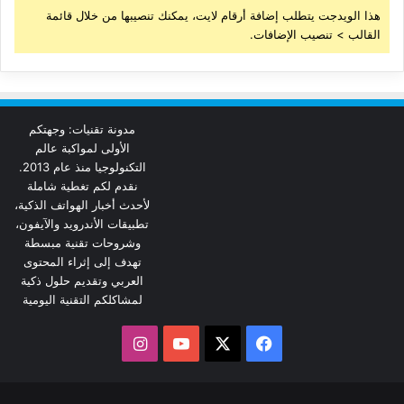
هذا الويدجت يتطلب إضافة أرقام لايت، يمكنك تنصيبها من خلال قائمة
القالب > تنصيب الإضافات.
مدونة تقنيات: وجهتكم
الأولى لمواكبة عالم
التكنولوجيا منذ عام 2013.
نقدم لكم تغطية شاملة
لأحدث أخبار الهواتف الذكية،
تطبيقات الأندرويد والآيفون،
وشروحات تقنية مبسطة
تهدف إلى إثراء المحتوى
العربي وتقديم حلول ذكية
لمشاكلكم التقنية اليومية
‫X
فيسبوك
‫YouTube
انستقرام