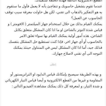
القطع الالكترونية التالفة فهذه الحلقة ستفيدك.
عندما تقوم بتشغيل حاسوبك و تتفاجئ بأنه لا يعمل فأول ما ستقوم
به هو التفكير بالذهاب الى تقني، لكن هل حاولت معرفة سبب توقف
الحاسوب عن العمل؟
يمكنك القيام بذلك من خلال استخدام جهاز الميلتمتر ( الافومتر ) و
قياس شدة التوتر بالشاحن او ما اذا كان المشكل متعلق بكابل
الشاحن، هذه أمور أولية يمكنك القيام بها سواء تعلق الامر
بالحاسوب أو أي جهاز اخر، فإذا كنت تستطيع حل المشكل بنفسك
فذلك جيد، أما اذا كان المشكل ليس في المتناول حينئذ يمكنك
التوجه الى أي تقني لاصلاح جهازك.
إعلان
و بهذه الطريقة سيصبح بإمكانك قياس الدايود او الترانزيستور أو
المقاومة و غيرها من القطع الالكترونية و أيضا قياس التيار الكهربائي
و شدة التيار، و لمعرفة كل ذلك يمكنك مشاهدة الفيديو التالي :