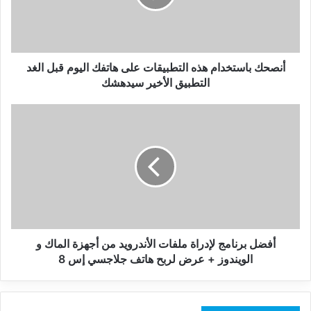
هاتفك
اليوم
قبل
الغد
التطبيق
أنصحك باستخدام هذه التطبيقات على هاتفك اليوم قبل الغد
الأخير
التطبيق الأخير سيدهشك
سيدهشك
أفضل
برنامج
لإدراة
ملفات
الأندرويد
من
أجهزة
الماك
و
الويندوز
أفضل برنامج لإدراة ملفات الأندرويد من أجهزة الماك و
+
الويندوز + عرض لربح هاتف جلاجسي إس 8
عرض
لربح
هاتف