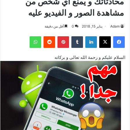
محادثاتك و يمنع أي شخص من
مشاهدة الصور و الفيديو عليه
Adam
يناير 15, 2018
0
أقل من دقيقة
فيسبوك
‫X
لينكدإن
بينتيريست
واتساب
السلام عليكم و رحمة الله تعالى و بركاته