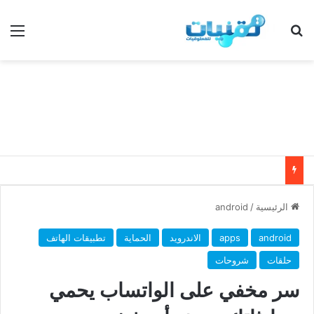
بحث عن
الق
الرئيسية
/
android
android
apps
الاندرويد
الحماية
تطبيقات الهاتف
حلقات
شروحات
سر مخفي على الواتساب يحمي