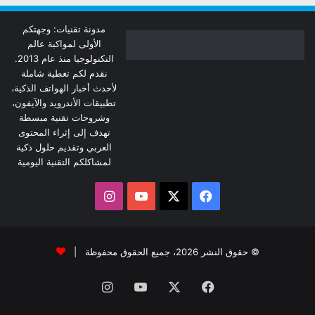
مدونة تقنيات: وجهتكم
الأولى لمواكبة عالم
التكنولوجيا منذ عام 2013.
نقدم لكم تغطية شاملة
لأحدث أخبار الهواتف الذكية،
تطبيقات الأندرويد والآيفون،
وشروحات تقنية مبسطة
تهدف إلى إثراء المحتوى
العربي وتقديم حلول ذكية
لمشاكلكم التقنية اليومية
‫X
فيسبوك
‫YouTube
انستقرام
© حقوق النشر 2026، جميع الحقوق محفوظة |
فيسبوك
‫X
‫YouTube
انستقرام