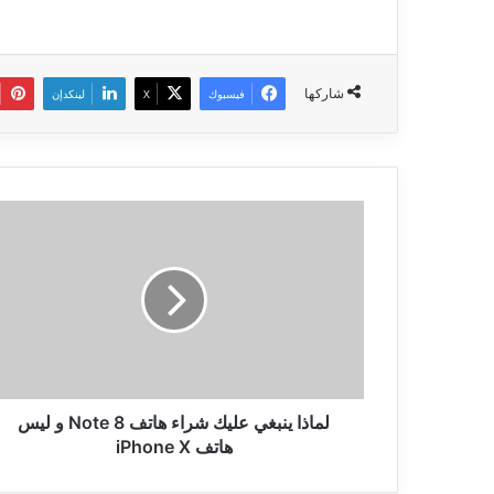
شاركها
فيسبوك
‫X
لينكدإن
لماذا
ينبغي
عليك
شراء
هاتف
Note
8
و
ليس
هاتف
لماذا ينبغي عليك شراء هاتف Note 8 و ليس
iPhone
هاتف iPhone X
X