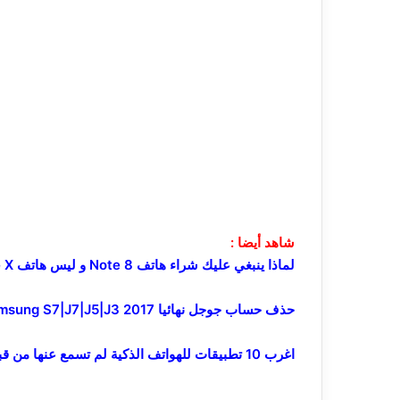
شاهد أيضا :
لماذا ينبغي عليك شراء هاتف Note 8 و ليس هاتف iPhone X
حذف حساب جوجل نهائيا 2017 Remove Google Account frp samsung S7|J7|J5|J3
اغرب 10 تطبيقات للهواتف الذكية لم تسمع عنها من قبل