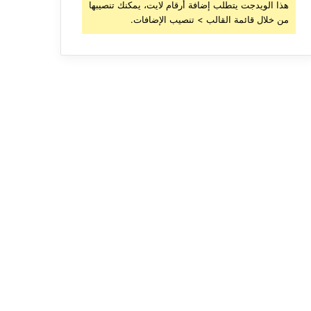
هذا الويدجت يتطلب إضافة أرقام لايت، يمكنك تنصيبها
من خلال قائمة القالب > تنصيب الإضافات.