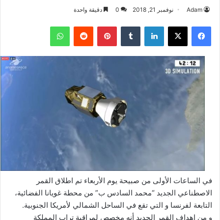
Adam
نوفمبر 21, 2018
0
دقيقة واحدة
فيسبوك
‫X
لينكدإن
بينتيريست
واتساب
في الساعات الأولى من صبيحة يوم الأربعاء تم اطلاق القمر
الاصطناعي الجديد “محمد السادس ب” من محطة غويانا الفضائية،
التابعة لفرنسا و التي تقع في الساحل الشمالي لأمريكا الجنوبية.
و من اهداف القمر الجديد أنه مخصص لمراقبة تراب المملكة