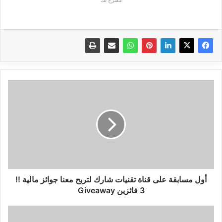
أول
مسابقة
على
قناة
تقنيات
شارك
لتربح
معنا
جوائز
مالية
أول مسابقة على قناة تقنيات شارك لتربح معنا جوائز مالية !!
!!
3 فائزين Giveaway
3
فائزين
تنزيل
Giveaway
برنامج