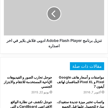
Adobe
Flash
Player
ادوبى
فلاش
بلاير
في
اخر
تنزيل برنامج Adobe Flash Player ادوبى فلاش بلاير في اخر
اصداره
اصداره
مقالات ذات صلة
مواصفات و أسعار هاتف Google
جوجل تحارب الصور و الفيديوهات
Pixel و Pixel XL المنافسان لهاتف
الإباحية المستخدمة للانتقام والابتزاز
آيفون 7
الجنسي
أكتوبر 7, 2016
يونيو 22, 2015
واتساب تختبر ميزة جديدة ستفيدك،
جوجل تكشف عن نظارة الواقع
سارع للحصول عليها قبل الجميع
الافتراضي CardBoard و التي