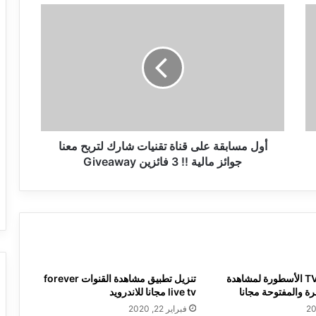
أول
مسابقة
على
قناة
تقنيات
شارك
لتربح
معنا
جوائز
مالية
أول مسابقة على قناة تقنيات شارك لتربح معنا
!!
جوائز مالية !! 3 فائزين Giveaway
3
فائزين
Giveaway
تحميل تطبيق TV الأسطورة لمشاهدة
تنزيل تطبيق مشاهدة القنوات forever
ة والمفتوحة مجانا
live tv مجانا للاندرويد
فبراير 22, 2020