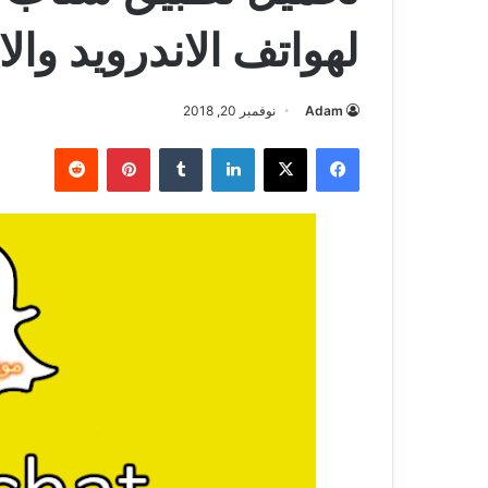
لهواتف الاندرويد وال
Adam
نوفمبر 20, 2018
فيسبوك
‫X
لينكدإن
بينتيريست