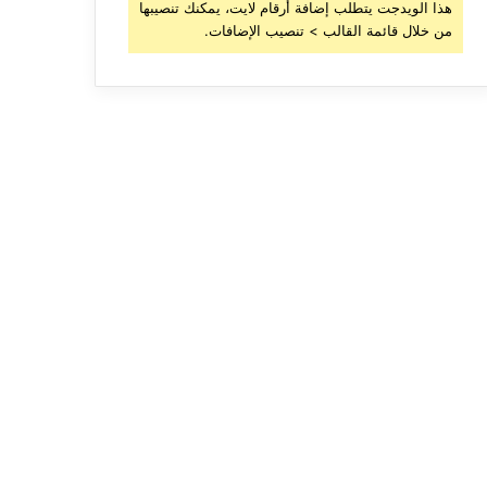
هذا الويدجت يتطلب إضافة أرقام لايت، يمكنك تنصيبها
من خلال قائمة القالب > تنصيب الإضافات.