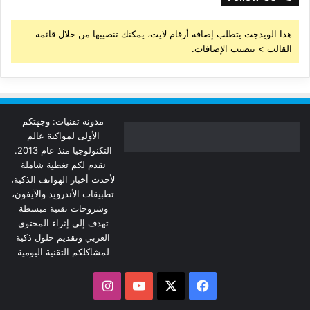
هذا الويدجت يتطلب إضافة أرقام لايت، يمكنك تنصيبها من خلال قائمة
القالب > تنصيب الإضافات.
مدونة تقنيات: وجهتكم
الأولى لمواكبة عالم
التكنولوجيا منذ عام 2013.
نقدم لكم تغطية شاملة
لأحدث أخبار الهواتف الذكية،
تطبيقات الأندرويد والآيفون،
وشروحات تقنية مبسطة
تهدف إلى إثراء المحتوى
العربي وتقديم حلول ذكية
لمشاكلكم التقنية اليومية
‫X
فيسبوك
‫YouTube
انستقرام