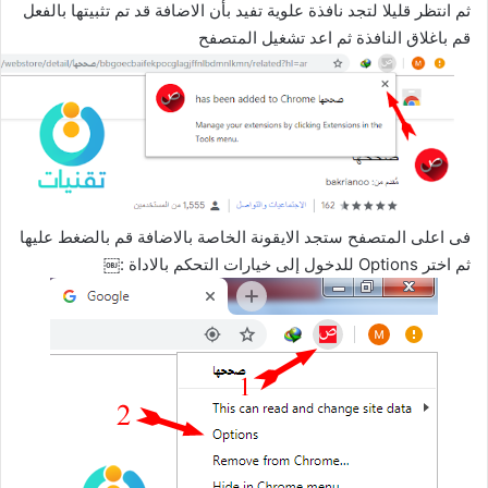
ثم انتظر قليلا لتجد نافذة علوية تفيد بأن الاضافة قد تم تثبيتها بالفعل
قم باغلاق النافذة ثم اعد تشغيل المتصفح
فى اعلى المتصفح ستجد الايقونة الخاصة بالاضافة قم بالضغط عليها
ثم اختر Options للدخول إلى خيارات التحكم بالاداة :￼