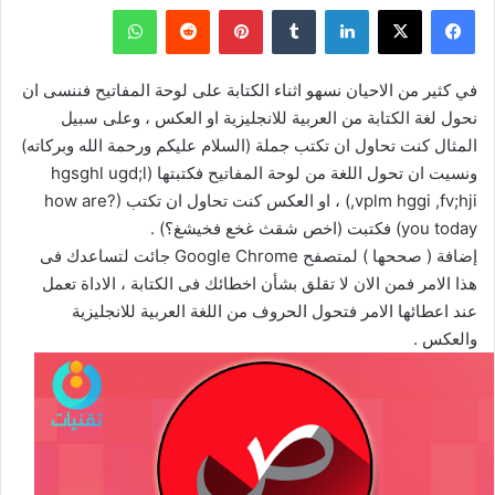
فيسبوك
‫X
لينكدإن
بينتيريست
واتساب
في كثير من الاحيان نسهو اثناء الكتابة على لوحة المفاتيح فننسى ان
نحول لغة الكتابة من العربية للانجليزية او العكس ، وعلى سبيل
المثال كنت تحاول ان تكتب جملة (السلام عليكم ورحمة الله وبركاته)
ونسيت ان تحول اللغة من لوحة المفاتيح فكتبتها (hgsghl ugd;l
,vplm hggi ,fv;hji) ، او العكس كنت تحاول ان تكتب (?how are
you today) فكتبت (اخص شقث غخع فخيشغ؟) .
إضافة ( صححها ) لمتصفح Google Chrome جائت لتساعدك فى
هذا الامر فمن الان لا تقلق بشأن اخطائك فى الكتابة ، الاداة تعمل
عند اعطائها الامر فتحول الحروف من اللغة العربية للانجليزية
والعكس .