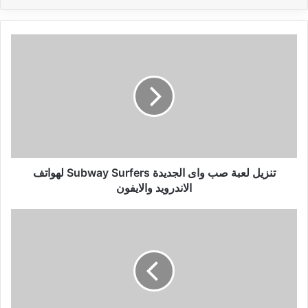
تنزيل
لعبة
صب
واى
الجديدة
Subway
لهواتف
الاندرويد
والايفون
تنزيل لعبة صب واى الجديدة Subway Surfers‏ لهواتف
الاندرويد والايفون
تحميل
اكثر
من
17
برنامج
مميز
بشكل