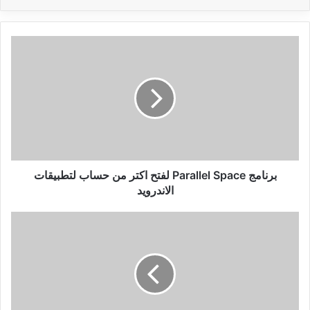
برنامج
Parallel
Space
لفتح
اكتر
من
حساب
لتطبيقات
الاندرويد
برنامج Parallel Space لفتح اكتر من حساب لتطبيقات
الاندرويد
لعبة
سباق
السيارات
والتدمير
Demolition
Derby