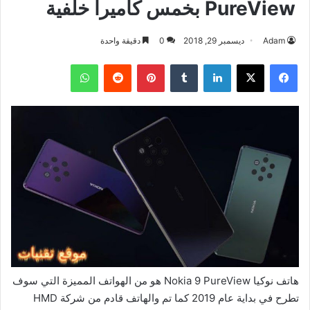
PureView بخمس كاميرا خلفية
Adam
ديسمبر 29, 2018
0
دقيقة واحدة
فيسبوك
‫X
لينكدإن
بينتيريست
واتساب
هاتف نوكيا Nokia 9 PureView هو من الهواتف المميزة التي سوف
تطرح في بداية عام 2019 كما تم والهاتف قادم من شركة HMD