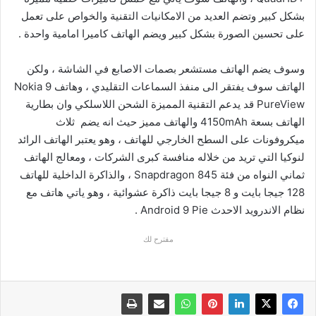
بشكل كبير وتضم العديد من الامكانيات التقنية والخواص على تعمل
على تحسين الصورة بشكل كبير ويضم الهاتف كاميرا امامية واحدة .
وسوف يضم الهاتف مستشعر بصمات الاصابع في الشاشة ، ولكن
الهاتف سوف يفتقر الى منفذ السماعات التقليدي ، وهاتف Nokia 9
PureView قد يدعم التقنية المميزة الشحن اللاسلكي وان بطارية
الهاتف بسعة 4150mAh والهاتف مميز حيث انه يضم ثلاث
ميكروفونات على السطح الخارجي للهاتف ، وهو يعتبر الهاتف الرائد
لنوكيا التي تريد من خلاله منافسة كبرى الشركات ، ومعالج الهاتف
ثماني النواه من فئة Snapdragon 845 ، والذاكرة الداخلية للهاتف
128 جيجا بايت و 8 جيجا بايت ذاكرة عشوائية ، وهو ياتي هاتف مع
نظام الاندرويد الاحدث Android 9 Pie .
مقترح لك