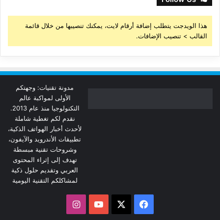
هذا الويدجت يتطلب إضافة أرقام لايت، يمكنك تنصيبها من خلال قائمة
القالب > تنصيب الإضافات.
مدونة تقنيات: وجهتكم
الأولى لمواكبة عالم
التكنولوجيا منذ عام 2013.
نقدم لكم تغطية شاملة
لأحدث أخبار الهواتف الذكية،
تطبيقات الأندرويد والآيفون،
وشروحات تقنية مبسطة
تهدف إلى إثراء المحتوى
العربي وتقديم حلول ذكية
لمشاكلكم التقنية اليومية
‫X
فيسبوك
‫YouTube
انستقرام