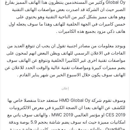
Global Oy وكثير من المستخدمين ينتظرون هذا الهاتف المميز بفارغ
الصبر حيث ان الشركة قد اصدرت بعض مواصفات الهاتف التقنية
وهو هاتف مميز بشكل كبير من الناحية التقنية وهو يحتوي على
خمس كاميرات في الجهة الخلفية للهاتف وهذا ما سوف يجعله اول
هاتف ذكي مزود بجميع هذه الكاميرات .
ويوجد معلومات من مصادر اجنبية تقول ان يجب ان تتوقع العديد من
الفاجات في الاعلان الرسمي للهاتف ويظن البعض انهم لمحون على
مواصفات تقنية اخرى غير الكاميرا الخلفية ونتوقع عن الهاتف سوف
يضم مميزات كبيرة ومواصفات تقنية عالية والوقت الحدد للاعلان عن
الهاتف سوف يكون خلال الاسبوع الخير من شهر يناير القادم .
إعلان
وسوف تقوم شركة HMD Global Oy ستعقد حدثا منفصلا خاص بها
للكشف عن الهاتف بعدا ان الضجة الكبيرة في معرض الالكترونيات
CES 2019 او مؤتمر العالمي MWC 2019 ، والهاتف سوف ياتي مع
امكانيات مميزة حيث انه سوف يضم شاشة بحجم 5.9 بوصة وبدقة
+QuadHD ، والهاتف سوف ياتي مع خمس كاميرات خلفية مميزة