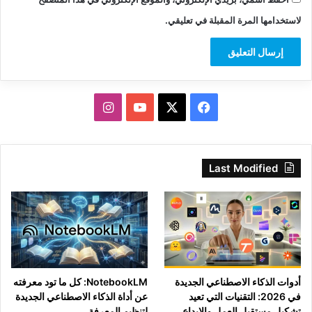
لاستخدامها المرة المقبلة في تعليقي.
‫X
فيسبوك
‫YouTube
انستقرام
Last Modified
أدوات الذكاء الاصطناعي الجديدة
NotebookLM: كل ما تود معرفته
في 2026: التقنيات التي تعيد
عن أداة الذكاء الاصطناعي الجديدة
تشكيل مستقبل العمل والإبداع
لتنظيم المعرفة