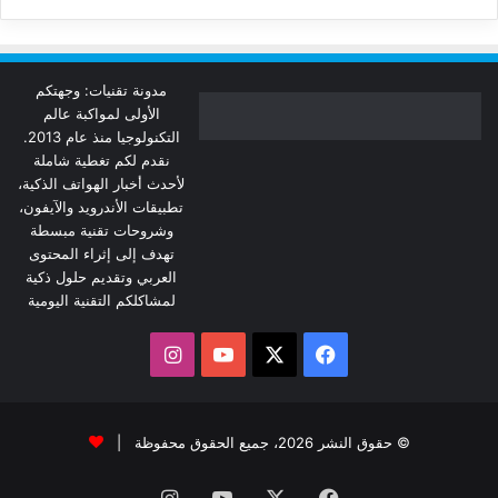
مدونة تقنيات: وجهتكم
الأولى لمواكبة عالم
التكنولوجيا منذ عام 2013.
نقدم لكم تغطية شاملة
لأحدث أخبار الهواتف الذكية،
تطبيقات الأندرويد والآيفون،
وشروحات تقنية مبسطة
تهدف إلى إثراء المحتوى
العربي وتقديم حلول ذكية
لمشاكلكم التقنية اليومية
‫X
فيسبوك
‫YouTube
انستقرام
© حقوق النشر 2026، جميع الحقوق محفوظة |
فيسبوك
‫X
‫YouTube
انستقرام