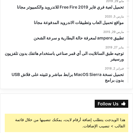
مايو 29, 2019
تحميل لعبة فري فاير Free Fire 2019 للاندرويد والكمبيوتر مجانا
مارس 5, 2020
مواقع تحميل العاب وتطبيقات الاندرويد المدفوعة مجانا
مارس 29, 2015
تطبيق ampere لمعرفة حالة البطارية و سرعة الشحن
يناير 27, 2019
توجيه طبق الساتلايت الى أي قمر صناعي باستخدام هاتفك بدون تلفزيون
ورسيفر
فبراير 2, 2018
تحميل نسخة MacOS Sierra برابط مباشر و تثبيته على فلاش USB
بدون برامج
Follow Us
هذا الويدجت يتطلب إضافة أرقام لايت، يمكنك تنصيبها من خلال قائمة
القالب > تنصيب الإضافات.