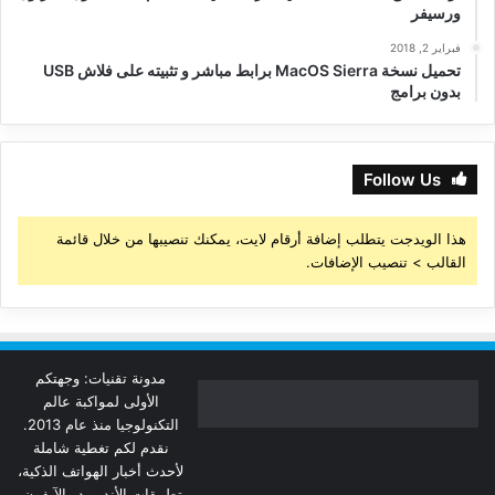
ورسيفر
فبراير 2, 2018
تحميل نسخة MacOS Sierra برابط مباشر و تثبيته على فلاش USB
بدون برامج
Follow Us
هذا الويدجت يتطلب إضافة أرقام لايت، يمكنك تنصيبها من خلال قائمة
القالب > تنصيب الإضافات.
مدونة تقنيات: وجهتكم
الأولى لمواكبة عالم
التكنولوجيا منذ عام 2013.
نقدم لكم تغطية شاملة
لأحدث أخبار الهواتف الذكية،
تطبيقات الأندرويد والآيفون،