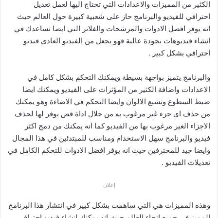
الكثير من المميزات والاعدادات التي تحتاج اليها لعمل تعديل
احترافي للفيديو والبرنامج حاز على شعبية كبيرة حول العالم حيث
انه يوفر افضل الادوات والمرشحات والفلاتر التي ايضا تساعدك في
انشاء فيديوهات بجودة عالية فهو يجعل من الفيديو العادي فيديو
احترافي بشكل كبير .
والبرنامج يتميز بواجهة بسيطة ويمكنك التحكم بشكل كامل في
الاعدادات واضافة الكثير من المؤثرات على الفيديو ويمكنك ايضا
ضبط السطوع وتشبع الالوان وايضا التحكم في الاضاءة وهو يمكنك
من حذف اي جزء غير مرغوب به من خلال اداة قص يوفر لها لحذف
الاجزاء الغير مرغوب بها من الفيديو كما انه يمكنك من دمج اكثر
فيديو والبرنامج سهل الاستخدام ومناسب للمبتدئين في هذا المجال
وايضا جيد للمحترفين حيث انه يوفر افضل الادوات للتحكم الكامل في
تعديلات الفيديو .
إعلان
وهذه المميزات هي التي ساهمت بشكل كبير في انتشار هذا البرنامج
المميز في جميع انحاء العالم حيث انه يمكنك انشاء فيديو احترافي