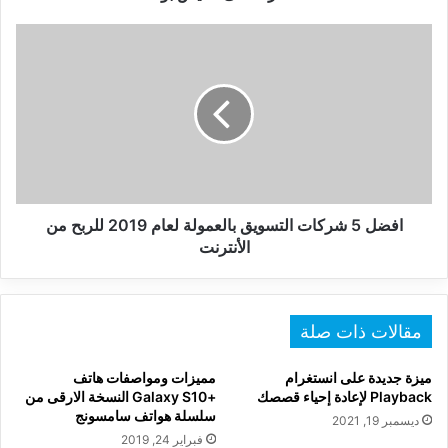
تنشرها
على
افضل
الفيس
5
بوك
شركات
التسويق
بالعمولة
لعام
2019
للربح
من
الأنترنت
افضل 5 شركات التسويق بالعمولة لعام 2019 للربح من
الأنترنت
مقالات ذات صلة
ميزة جديدة على انستغرام
مميزات ومواصفات هاتف
Playback لإعادة إحياء قصصك
+Galaxy S10 النسخة الارقى من
سلسلة هواتف سامسونج
ديسمبر 19, 2021
فبراير 24, 2019