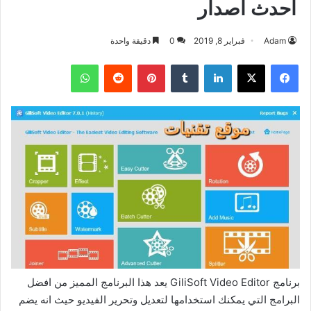
احدث اصدار
Adam
فبراير 8, 2019
0
دقيقة واحدة
فيسبوك
‫X
لينكدإن
بينتيريست
واتساب
برنامج GiliSoft Video Editor يعد هذا البرنامج المميز من افضل
البرامج التي يمكنك استخدامها لتعديل وتحرير الفيديو حيث انه يضم