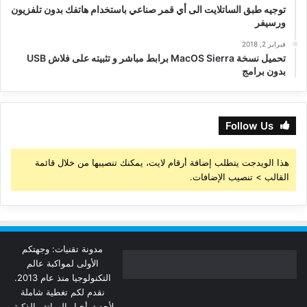
توجيه طبق الساتلايت الى أي قمر صناعي باستخدام هاتفك بدون تلفزيون
ورسيفر
فبراير 2, 2018
تحميل نسخة MacOS Sierra برابط مباشر و تثبيته على فلاش USB
بدون برامج
Follow Us
هذا الويدجت يتطلب إضافة أرقام لايت، يمكنك تنصيبها من خلال قائمة
القالب > تنصيب الإضافات.
مدونة تقنيات: وجهتكم
الأولى لمواكبة عالم
التكنولوجيا منذ عام 2013.
نقدم لكم تغطية شاملة
لأحدث أخبار الهواتف الذكية،