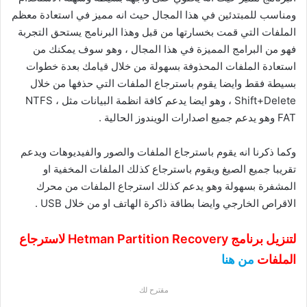
ومناسب للمبتدئين في هذا المجال حيث انه مميز في استعادة معظم
الملفات التي قمت بخسارتها من قبل وهذا البرنامج يستحق التجربة
فهو من البرامج المميزة في هذا المجال ، وهو سوف يمكنك من
استعادة الملفات المحذوفة بسهولة من خلال قيامك بعدة خطوات
بسيطة فقط وايضا يقوم باسترجاع الملفات التي حذفها من خلال
Shift+Delete ، وهو ايضا يدعم كافة انظمة البيانات مثل NTFS ،
FAT وهو يدعم جميع اصدارات الويندوز الحالية .
وكما ذكرنا انه يقوم باسترجاع الملفات والصور والفيديوهات ويدعم
تقريبا جميع الصيغ ويقوم باسترجاع كذلك الملفات المخفية او
المشفرة بسهولة وهو يدعم كذلك استرجاع الملفات من محرك
الاقراص الخارجي وايضا بطاقة ذاكرة الهاتف او من خلال USB .
لتنزيل برنامج Hetman Partition Recovery لاسترجاع
الملفات
من هنا
مقترح لك