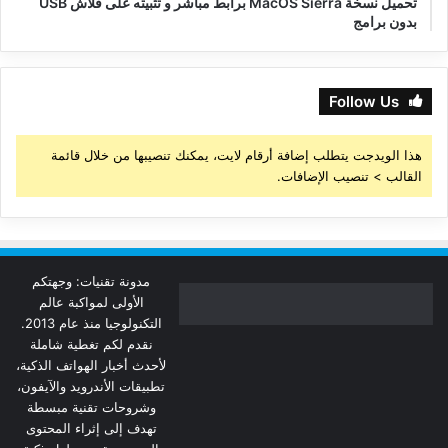
تحميل نسخة MacOS Sierra برابط مباشر و تثبيته على فلاش USB
بدون برامج
Follow Us
هذا الويدجت يتطلب إضافة أرقام لايت، يمكنك تنصيبها من خلال قائمة
القالب > تنصيب الإضافات.
مدونة تقنيات: وجهتكم
الأولى لمواكبة عالم
التكنولوجيا منذ عام 2013.
نقدم لكم تغطية شاملة
لأحدث أخبار الهواتف الذكية،
تطبيقات الأندرويد والآيفون،
وشروحات تقنية مبسطة
تهدف إلى إثراء المحتوى