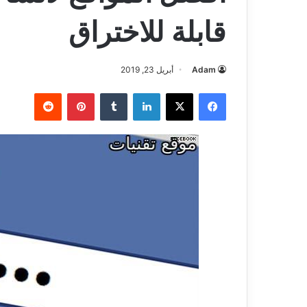
قابلة للاختراق
Adam
أبريل 23, 2019
فيسبوك
‫X
لينكدإن
بينتيريست