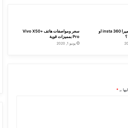
من الأفضل كاميرا insta 360 او
سعر ومواصفات هاتف +Vivo X50
Pro بمميزات قوية
يونيو 1, 2020
يها بـ
*