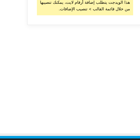
هذا الويدجت يتطلب إضافة أرقام لايت، يمكنك تنصيبها
من خلال قائمة القالب > تنصيب الإضافات.