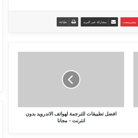
بينتيريست
مشاركة عبر البريد
طباعة
افضل
تطبيقات
للترجمة
لهواتف
الاندرويد
بدون
انترنت
-
مجانا
افضل تطبيقات للترجمة لهواتف الاندرويد بدون
انترنت - مجانا