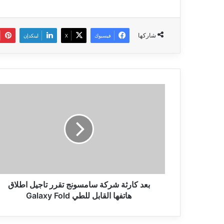
شاركها
فيسبوك
‫X
لينكدإن
بعد
كارثة
شركة
سامسونج
تقرر
تاجيل
اطلاق
هاتفها
القابل
للطي
بعد كارثة شركة سامسونج تقرر تاجيل اطلاق
Galaxy
هاتفها القابل للطي Galaxy Fold
Fold