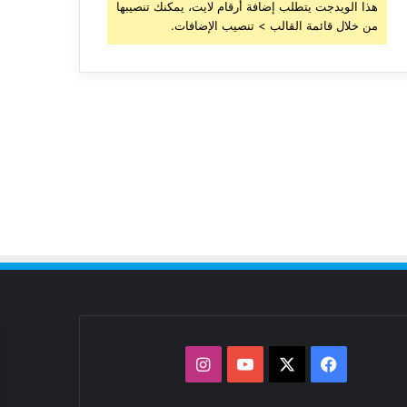
هذا الويدجت يتطلب إضافة أرقام لايت، يمكنك تنصيبها
من خلال قائمة القالب > تنصيب الإضافات.
‫X
فيسبوك
‫YouTube
انستقرام