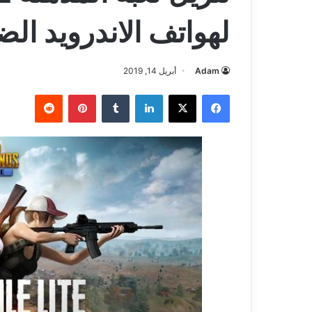
لهواتف الاندرويد ال
Adam
أبريل 14, 2019
فيسبوك
‫X
لينكدإن
بينتيريست