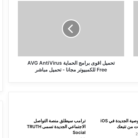
تحميل
اقوى
برامج
الحماية
AVG
AntiVirus
Free
للكمبيوتر
مجانا
-
تحميل اقوى برامج الحماية AVG AntiVirus
تحميل
Free للكمبيوتر مجانا - تحميل مباشر
مباشر
تحديثات الخصوصية الجديدة في iOS
ترامب سيطلق منصة التواصل
ات من تتبعك
الاجتماعي الجديدة تسمى TRUTH
Social