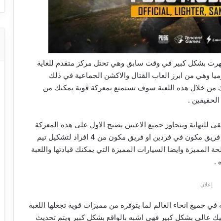
تهرت بشكل كبير في وقت سابق وهي تحتل مركز متقدم للغاية
ميا وهي من ابرز العاب القتال والاكشن الجماعية في ذلك
ك من خلال هذه اللعبة سوف تستمتع بمعركة قوية يمكنك من
لحقيقين .
عب في خريطة ومن يبقى للنهاية ويتجاوز جميع الاعبين يصبح الاول على هذه المعركة
ويمكنك اللعب بشكل منفرد او اللعب مع صديقك ضمن فريق مكون في فردين او فريق مكون من 4 افراد لتشكيل تيم
ة المميزة وايضا السيارات المميزة التي يمكنك قيادتها واللعبة
 .
إعلان
في جميع انحاء العالم لما يتوفره من مميزات قوية تجعلها اللعبة
رافيك عالي بشكل كبير فهي اشبه بالواقع بشكل كبير ويتم تحديث