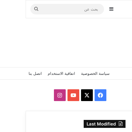
إضافة عمود جانبي
بحث
عن
سياسة الخصوصية
اتفاقية الاستخدام
اتصل بنا
‫X
فيسبوك
‫YouTube
انستقرام
Last Modified