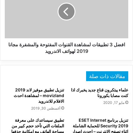
تطبيقات
لمشاهدة
القنوات
المفتوحة
والمشفرة
مجانا
2019
لهواتف
افضل 3 تطبيقات لمشاهدة القنوات المفتوحة والمشفرة مجانا
الاندرويد
2019 لهواتف الاندرويد
مقالات ذات صلة
علماء يبتكرون قناع جديد يخبرك اذا
تنزيل تطبيق موفيز لاند 2019
كنت مصابا بكورونا
movizland – لمشاهدة احدث
الافلام للاندرويد
مايو 17, 2020
أغسطس 30, 2019
تنزيل برنامج ESET Internet
تطبيق سيساعدك على معرفة
Security 2019 للحماية الشاملة
الملفات التي تأخد حجم كبير من
اثناء تصفح الانترنت – احدث اصدار
مساحة الهاتف مع امكانية حذفها