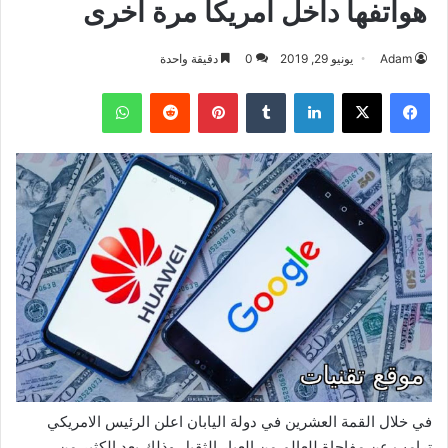
هواتفها داخل امريكا مرة اخرى
Adam
يونيو 29, 2019
0
دقيقة واحدة
فيسبوك
‫X
لينكدإن
بينتيريست
واتساب
في خلال القمة العشرين في دولة اليابان اعلن الرئيس الامريكي
ترامب عن مفاجاة للعالم من العيار الثقيل وذلك بعد الكثير من