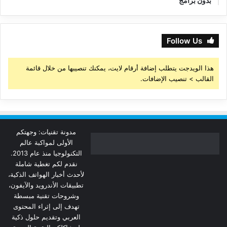
بدون برامج
Follow Us
هذا الويدجت يتطلب إضافة أرقام لايت، يمكنك تنصيبها من خلال قائمة
القالب > تنصيب الإضافات.
مدونة تقنيات: وجهتكم
الأولى لمواكبة عالم
التكنولوجيا منذ عام 2013.
نقدم لكم تغطية شاملة
لأحدث أخبار الهواتف الذكية،
تطبيقات الأندرويد والآيفون،
وشروحات تقنية مبسطة
تهدف إلى إثراء المحتوى
العربي وتقديم حلول ذكية