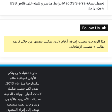
تحميل نسخة MacOS Sierra برابط مباشر و تثبيته على فلاش USB
بدون برامج
Follow Us
هذا الويدجت يتطلب إضافة أرقام لايت، يمكنك تنصيبها من خلال قائمة
القالب > تنصيب الإضافات.
مدونة تقنيات: وجهتكم
الأولى لمواكبة عالم
التكنولوجيا منذ عام 2013.
نقدم لكم تغطية شاملة
لأحدث أخبار الهواتف الذكية،
تطبيقات الأندرويد والآيفون،
وشروحات تقنية مبسطة
تهدف إلى إثراء المحتوى