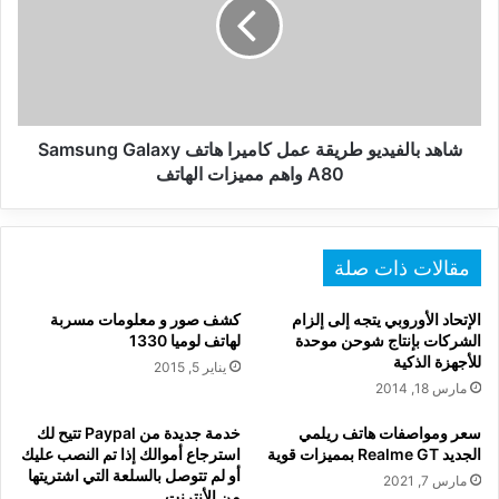
عمل
كاميرا
هاتف
Samsung
Galaxy
A80
واهم
شاهد بالفيديو طريقة عمل كاميرا هاتف Samsung Galaxy
مميزات
A80 واهم مميزات الهاتف
الهاتف
مقالات ذات صلة
الإتحاد الأوروبي يتجه إلى إلزام
كشف صور و معلومات مسربة
الشركات بإنتاج شوحن موحدة
لهاتف لوميا 1330
للأجهزة الذكية
يناير 5, 2015
مارس 18, 2014
سعر ومواصفات هاتف ريلمي
خدمة جديدة من Paypal تتيح لك
الجديد Realme GT بمميزات قوية
استرجاع أموالك إذا تم النصب عليك
أو لم تتوصل بالسلعة التي اشتريتها
مارس 7, 2021
من الأنترنت