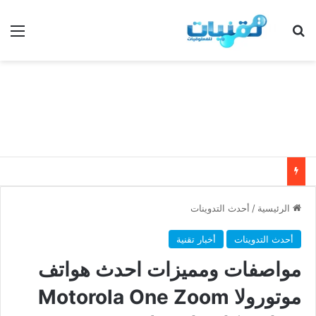
بحث عن
الق
الرئيسية
/
أحدث التدوينات
أحدث التدوينات
أخبار تقنية
مواصفات ومميزات احدث هواتف
موتورولا Motorola One Zoom