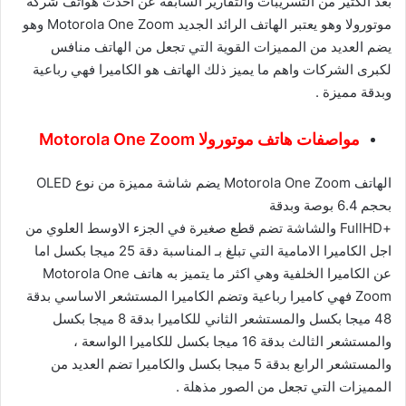
بعد الكثير من التسريبات والتقارير السابقة عن احدث هواتف شركة
موتورولا وهو يعتبر الهاتف الرائد الجديد Motorola One Zoom وهو
يضم العديد من المميزات القوية التي تجعل من الهاتف منافس
لكبرى الشركات واهم ما يميز ذلك الهاتف هو الكاميرا فهي رباعية
وبدقة مميزة .
مواصفات هاتف موتورولا Motorola One Zoom
الهاتف Motorola One Zoom يضم شاشة مميزة من نوع OLED
بحجم 6.4 بوصة وبدقة
+FullHD والشاشة تضم قطع صغيرة في الجزء الاوسط العلوي من
اجل الكاميرا الامامية التي تبلغ بـ المناسبة دقة 25 ميجا بكسل اما
عن الكاميرا الخلفية وهي اكثر ما يتميز به هاتف Motorola One
Zoom فهي كاميرا رباعية وتضم الكاميرا المستشعر الاساسي بدقة
48 ميجا بكسل والمستشعر الثاني للكاميرا بدقة 8 ميجا بكسل
والمستشعر الثالث بدقة 16 ميجا بكسل للكاميرا الواسعة ،
والمستشعر الرابع بدقة 5 ميجا بكسل والكاميرا تضم العديد من
المميزات التي تجعل من الصور مذهلة .