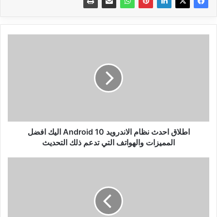
اطلاق
احدث
نظام
الاندرويد
Android
10
اليك
افضل
المميزات
والهواتف
اطلاق احدث نظام الاندرويد Android 10 اليك افضل
التي
المميزات والهواتف التي تدعم ذلك التحديث
تدعم
ذلك
انهيار
التحديث
مشاهدات
وأرباح
قنوات
الألعاب
والأطفال