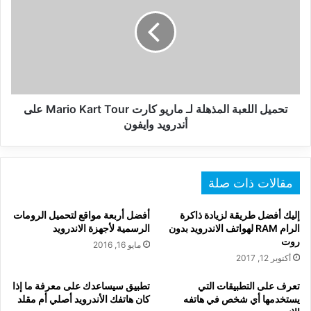
المذهلة
لـ
ماريو
كارت
Mario
Kart
Tour
على
تحميل اللعبة المذهلة لـ ماريو كارت Mario Kart Tour على
أندرويد
أندرويد وايفون
وايفون
مقالات ذات صلة
إليك أفضل طريقة لزيادة ذاكرة
أفضل أربعة مواقع لتحميل الرومات
الرام RAM لهواتف الاندرويد بدون
الرسمية لأجهزة الاندرويد
روت
مايو 16, 2016
أكتوبر 12, 2017
تعرف على التطبيقات التي
تطبيق سيساعدك على معرفة ما إذا
يستخدمها أي شخص في هاتفه
كان هاتفك الأندرويد أصلي أم مقلد