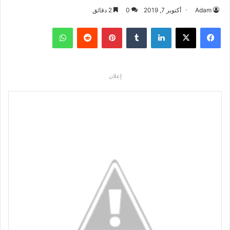
Adam
أكتوبر 7, 2019
0
2 دقائق
فيسبوك
‫X
لينكدإن
بينتيريست
واتساب
إعلان