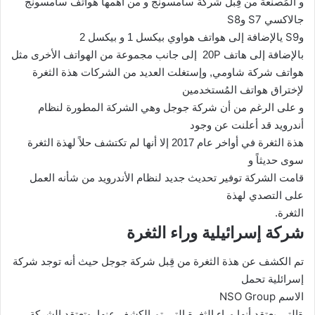
و المُصنعة من قِبل شركة سامسونج و من أهمها هواتف سامسونج
S8
S7
جالاكسي
و
S9
و
يالإضافة إلى هواتف هواوي بيكسل 1 و بيكسل 2
P
بالإضافة إلى هاتف
20
إلى جانب مجموعة من الهواتف الأخرى مثل
هواتف شركة شاومي, وإستغلت العديد من الشركات هذة الثغرة
لإختراق هواتف المُستخدمين
و على الرغم من أن شركة جوجل وهي الشركة المطورة لنظام
أندرويد قد أعلنت عن وجود
هذة الثغرة في أواخر عام 2017 إلا أنها لم تكتشف حلاً لهذة الثغرة
سوى حديثاً و
قامت الشركة توفير تحديث جديد لنظام الأندرويد من شأنه العمل
على التصدي لهذة
الثغرة.
شركة إسرائيلية وراء الثغرة
تم الكشف عن هذة الثغرة من قِبل شركة جوجل حيث أنه توجد شركة
إسرائلية تحمل
NSO Group
الاسم
ةالتي يعتقد أنها وراء الثغرة التي تم الكشف عنها, وتعتقد الشركة