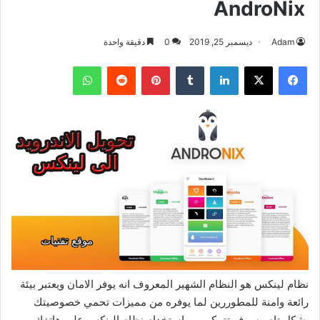
AndroNix
Adam
ديسمبر 25, 2019
0
دقيقة واحدة
فيسبوك
‫X
لينكدإن
بينتيريست
واتساب
نظام لينكس هو النظام الشهير المعروف انه يوفر الامان ويعتبر بيئة
رائعة وامنة للمطوررين لما يوفره من مميزات تحمي خصوصيتك
بشكل تام وسوف تتمكن من استخدام نظام الينكس على هاتفك