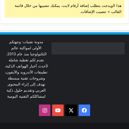
هذا الويدجت يتطلب إضافة أرقام لايت، يمكنك تنصيبها من خلال قائمة
القالب > تنصيب الإضافات.
مدونة تقنيات: وجهتكم
الأولى لمواكبة عالم
التكنولوجيا منذ عام 2013.
نقدم لكم تغطية شاملة
لأحدث أخبار الهواتف الذكية،
تطبيقات الأندرويد والآيفون،
وشروحات تقنية مبسطة
تهدف إلى إثراء المحتوى
العربي وتقديم حلول ذكية
لمشاكلكم التقنية اليومية
‫X
فيسبوك
‫YouTube
انستقرام