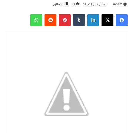
Adam
يناير 18, 2020
0
3 دقائق
فيسبوك
‫X
لينكدإن
بينتيريست
واتساب