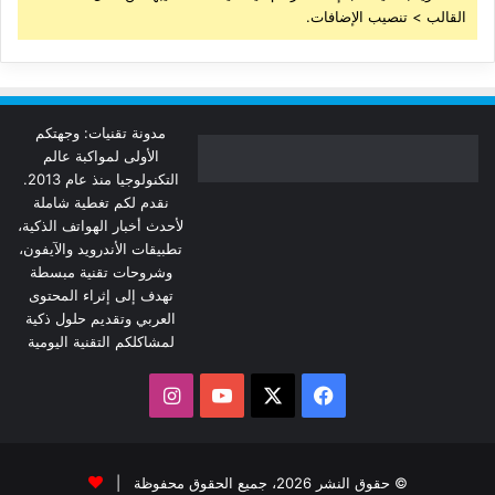
القالب > تنصيب الإضافات.
مدونة تقنيات: وجهتكم
الأولى لمواكبة عالم
التكنولوجيا منذ عام 2013.
نقدم لكم تغطية شاملة
لأحدث أخبار الهواتف الذكية،
تطبيقات الأندرويد والآيفون،
وشروحات تقنية مبسطة
تهدف إلى إثراء المحتوى
العربي وتقديم حلول ذكية
لمشاكلكم التقنية اليومية
‫X
فيسبوك
‫YouTube
انستقرام
© حقوق النشر 2026، جميع الحقوق محفوظة |