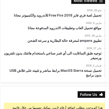
Most Viewed
مايو 29, 2019
تحميل لعبة فري فاير Free Fire 2019 للاندرويد والكمبيوتر مجانا
مارس 5, 2020
مواقع تحميل العاب وتطبيقات الاندرويد المدفوعة مجانا
مارس 29, 2015
تطبيق ampere لمعرفة حالة البطارية و سرعة الشحن
يناير 27, 2019
توجيه طبق الساتلايت الى أي قمر صناعي باستخدام هاتفك بدون تلفزيون
ورسيفر
فبراير 2, 2018
تحميل نسخة MacOS Sierra برابط مباشر و تثبيته على فلاش USB
بدون برامج
Follow Us
هذا الويدجت يتطلب إضافة أرقام لايت، يمكنك تنصيبها من خلال قائمة