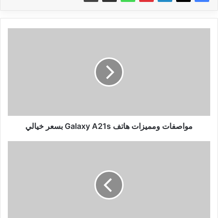
مواصفات
ومميزات
هاتف
Galaxy
A21s
بسعر
خيالي
مواصفات ومميزات هاتف Galaxy A21s بسعر خيالي
علماء
يبتكرون
قناع
جديد
يخبرك
اذا
كنت
مصابا