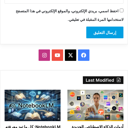
احفظ اسمي، بريدي الإلكتروني، والموقع الإلكتروني في هذا المتصفح
لاستخدامها المرة المقبلة في تعليقي.
‫X
فيسبوك
‫YouTube
انستقرام
Last Modified
أدوات الذكاء الاصطناعي الجديدة
NotebookLM: كل ما تود معرفته