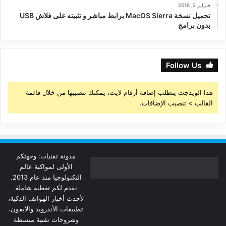
فبراير 2, 2018
تحميل نسخة MacOS Sierra برابط مباشر و تثبيته على فلاش USB
بدون برامج
Follow Us
هذا الويدجت يتطلب إضافة أرقام لايت، يمكنك تنصيبها من خلال قائمة
القالب > تنصيب الإضافات.
مدونة تقنيات: وجهتكم
الأولى لمواكبة عالم
التكنولوجيا منذ عام 2013.
نقدم لكم تغطية شاملة
لأحدث أخبار الهواتف الذكية،
تطبيقات الأندرويد والآيفون،
وشروحات تقنية مبسطة