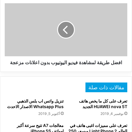
افضل
طريقة
لمشاهدة
فيديو
اليوتيوب
بدون
اعلانات
مزعجة
افضل طريقة لمشاهدة فيديو اليوتيوب بدون اعلانات مزعجة
مقالات ذات صلة
تعرف على كل ما يخص هاتف
تنزيل واتس اب بلس الذهبي
HUAWEI nova 5T الجديد
Whatsapp Plus الاصدار الاحدث
نوفمبر 4, 2019
أكتوبر 5, 2019
تعرف على مميزات اغبى هاتف في
معالجات A7 تتيح سرعة أكبر
العالم Light Phone 2 وبسعر 250
لهواتف iPhone 5S