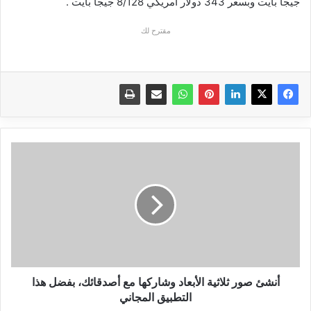
جيجا بايت وبسعر 343 دولار امريكي 8/128 جيجا بايت .
مقترح لك
أنشئ
صور
ثلاثية
الأبعاد
وشاركها
مع
أصدقائك،
بفضل
هذا
التطبيق
أنشئ صور ثلاثية الأبعاد وشاركها مع أصدقائك، بفضل هذا
المجاني
التطبيق المجاني