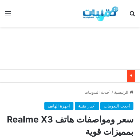
بحث عن
الق
الرئيسية
/
أحدث التدوينات
أحدث التدوينات
أخبار تقنية
اجهزة الهاتف
سعر ومواصفات هاتف Realme X3
بمميزات قوية