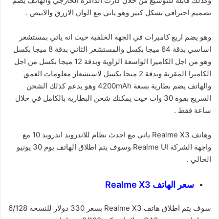
وكذلك قابلة للتوسيع من خلال كارت الذاكرة الخارجي والهاتف يضم
تصميم احترافي بشكل كبير وهو ياتي مع الوان الازرق والابيض .
وهو يضم اربع كاميرات في الجهة الخلفية حيث انه ياتي بمستشعر
اساسي بدقة 64 ميجا بكسل والمستشعر الثاني بدقة 8 ميجا بكسل
وهو من اجل الكاميرا الواسعة الزاوية وبدقة 12 ميجا بكسل من اجل
الكاميرا المقربة وبدقة 2 ميجا بكسل لاستشعار معلومات العمق
والهاتف يضم بطارية بسعة 4200mAh وهو يدعم كذلك الشحن
السريع بقوة 30 وات حيث يمكنك شحن البطارية بالكامل في خلال
ساعة فقط .
وهاتف Realme X3 ياتي مع احدث نظام للاندرويد اندرويد 10 مع
واجهة الشركة Realme UI وسوف يتم اطلاق الهاتف يوم 30 يونيو
الحالي .
سعر الهاتف Realme X3
سوف يتم اطلاق هاتف Realme X3 بسعر 330 دولار للنسخة 6/128