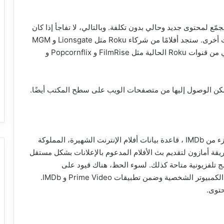
هو مجمّع لمحتوى جديد وحالي بدون تكلفة. وبالتالي، لا تفاجأ إذا كان
هناك بعض التداخل مع بعض الأفلام المتاحة على خدمات أخرى. ستجد أفلامًا من شركاء Roku مثل Lionsgate و MGM
و Sony و Warner، جنبًا إلى جنب مع المحتوى المجاني من قنوات Roku الحالية مثل FilmRise و Popcornflix و
هذه الخدمة، المعروفة سابقًا باسم FreeDrive، هي جزء من IMDb ، قاعدة بيانات أفلام الإنترنت الشهيرة، المملوكة
A. وبعبارة أخرى، فإن IMDb TV هي طريقة أمازون لتقديم بث الأفلام المدعوم بالإعلانات بشكل مستقل
. هناك برامج تلفزيونية متاحة كذلك. لسوء الحظ، هناك قيود على
المشاهدة: لا يمكن الوصول إلى الخدمة إلا على أجهزة الكمبيوتر الشخصية وضمن تطبيقات Prime Video و IMDb.
حتوى.