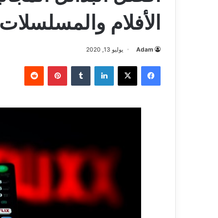
الأفلام والمسلسلات
Adam
يوليو 13, 2020
فيسبوك
‫X
لينكدإن
بينتيريست