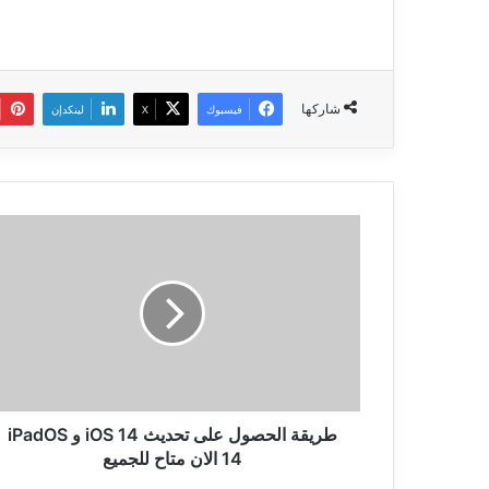
شاركها
فيسبوك
‫X
لينكدإن
طريقة
الحصول
على
تحديث
iOS
14
و
iPadOS
14
الان
طريقة الحصول على تحديث iOS 14 و iPadOS
متاح
14 الان متاح للجميع
للجميع