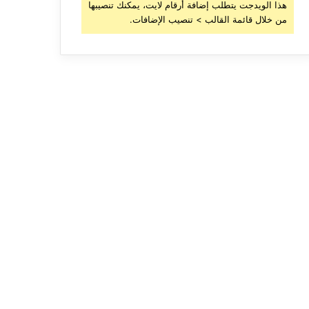
هذا الويدجت يتطلب إضافة أرقام لايت، يمكنك تنصيبها
من خلال قائمة القالب > تنصيب الإضافات.