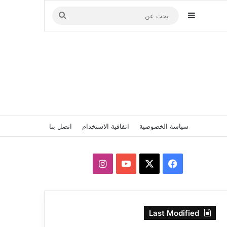
إضافة عمود جانبي
بحث
عن
سياسة الخصوصية
اتفاقية الاستخدام
اتصل بنا
‫X
فيسبوك
‫YouTube
انستقرام
Last Modified