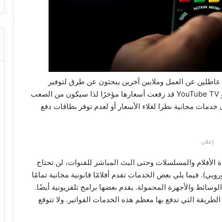
اطلين عن العمل وملايين آخرين يبحثون عن طرق لتوفير
المال. فإن خدمات البث المباشر مثل ESPN و Fubo و YouTube TV قد رفعت أسعارها مؤخرًا لذا سيكون من الصعب
 خدمات مجانية نظرا لغلاء الأسعار أو لعدم توفر بطاقات دفع
إعلان
لأفلام والمسلسلات وحتى البث المباشر للقنوات، لن تحتاج
VP (اتصال امريكي او اوروبي). فيما يلي بعض الخدمات تقدم أفلامًا قانونية مجانية تمامًا
وسائط والأجهزة المحمولة. يقدم بعضها برامج تلفزيونية أيضًا.
طريقة التي تدفع بها معظم هذه الخدمات الفواتير. ولا تتوقع