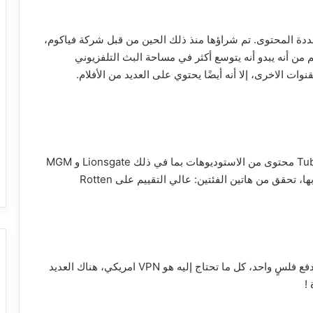
ددة المحتوى. تم شراؤها منذ ذلك الحين من قبل شركة فياكوم،
كة الأم لـ CNET ، CBS. على الرغم من أنه يبدو أنه يتوسع أكثر في مساحة البث التلفزيوني
وات الاخرى، إلا أنه أيضًا يحتوي على العديد من الأفلام.
موطن الآلاف من الأفلام التجارية المجانية، يقدم Tubi TV محتوى من الاستوديوهات بما في ذلك Lionsgate و MGM
و Paramountموقع رائع مع العديد من الأفلام لتستمتع بها، تحقق من هاتين الفئتين: عالي التقييم على Rotten
كما أشرنا سابقًا كل هذه الخدمات المجانية لن تحتاج لدفع فلسٍ واحد، كل ما تحتاج إليه هو VPN امريكي، هناك العديد
!