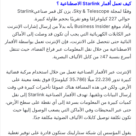
كيف تعمل أقمار Starlink الاصطناعية ؟
وفقًا لمجلة Sky & Telescope، يزن كل قمر صناعيStarlink
حوالي 227 كيلوغرامًا وهو تقريبًا بحجم طاولة كبيرة.
وأفاد موقع Business Insider بأنه بدلاً من إرسال إشارات الإنترنت
عبر الكابلات الكهربائية التي يجب أن تكون قد وصلت إلى الأماكن
النائية حتى تتحصل على الانترنت، فإن الإنترنت تعمل بواسطة الأقمار
الاصطناعية من خلال نقل المعلومات عبر فراغ الفضاء، حيث تنتقل
أسرع بنسبة 47٪ من كابل الألياف البصرية.
الإنترنت عبر الأقمار الصناعية تعمل من خلال استخدام مركبة فضائية
كبيرة تدور 22،236 ميلًا (35،786 كيلومترًا) فوق بقعة معينة على
الأرض. ولكن في هذه المسافة هناك عمومًا تأخيرات كبيرة في وقت
إرسال البيانات وتلقيها. تهدف الأقمار الصناعية Starlink إلى نقل
كميات كبيرة من المعلومات بسرعة إلى أي نقطة على سطح الأرض،
حتى عبر المحيطات وفي الأماكن التي يصعب الوصول إليها حيث
تكون تكلفة توصيل كابلات الألياف الضوئية مكلفة جدًا.
يقول المؤسس إن شبكة ستارلينك ستكون قادرة على توفير تغطية