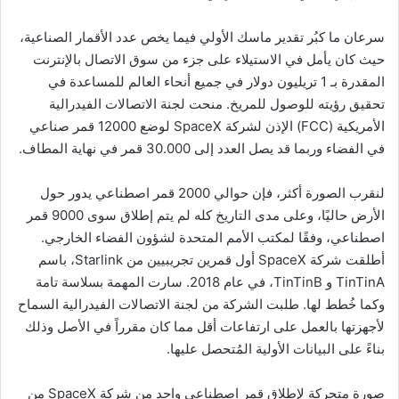
سرعان ما كبُر تقدير ماسك الأولي فيما يخص عدد الأقمار الصناعية،
حيث كان يأمل في الاستيلاء على جزء من سوق الاتصال بالإنترنت
المقدرة بـ 1 تريليون دولار في جميع أنحاء العالم للمساعدة في
تحقيق رؤيته للوصول للمريخ. منحت لجنة الاتصالات الفيدرالية
الأمريكية (FCC) الإذن لشركة SpaceX لوضع 12000 قمر صناعي
في الفضاء وربما قد يصل العدد إلى 30.000 قمر في نهاية المطاف.
لنقرب الصورة أكثر، فإن حوالي 2000 قمر اصطناعي يدور حول
الأرض حاليًا، وعلى مدى التاريخ كله لم يتم إطلاق سوى 9000 قمر
اصطناعي، وفقًا لمكتب الأمم المتحدة لشؤون الفضاء الخارجي.
أطلقت شركة SpaceX أول قمرين تجريبيين من Starlink، باسم
TinTinA و TinTinB، في عام 2018. سارت المهمة بسلاسة تامة
وكما خُطط لها. طلبت الشركة من لجنة الاتصالات الفيدرالية السماح
لأجهزتها بالعمل على ارتفاعات أقل مما كان مقرراً في الأصل وذلك
بناءً على البيانات الأولية المُتحصل عليها.
صورة متحركة لإطلاق قمر اصطناعي واحد من شركة SpaceX من