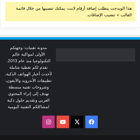
هذا الويدجت يتطلب إضافة أرقام لايت، يمكنك تنصيبها من خلال قائمة
القالب > تنصيب الإضافات.
مدونة تقنيات: وجهتكم
الأولى لمواكبة عالم
التكنولوجيا منذ عام 2013.
نقدم لكم تغطية شاملة
لأحدث أخبار الهواتف الذكية،
تطبيقات الأندرويد والآيفون،
وشروحات تقنية مبسطة
تهدف إلى إثراء المحتوى
العربي وتقديم حلول ذكية
لمشاكلكم التقنية اليومية
‫X
فيسبوك
‫YouTube
انستقرام