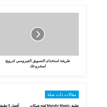
طريقة
استخدام
التسويق
الفيروسي
لترويج
لمشروعك
طريقة استخدام التسويق الفيروسي لترويج
لمشروعك
مقالات ذات صلة
تطبيق Mandic Magic لفتح شبكات
أفضل 5 تطبيقات أندرويد لعام 2017