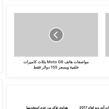
مواصفات
هاتف
Moto
G6
بثلاث
كاميرات
خلفية
وبسعر
155
دولار
مواصفات هاتف Moto G6 بثلاث كاميرات
فقط
خلفية وبسعر 155 دولار فقط
هواوي تؤكد من عدم استخدمها