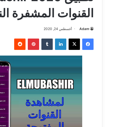
القنوات المشفرة ال
Adam
أغسطس 24, 2020
فيسبوك
‫X
لينكدإن
بينتيريست