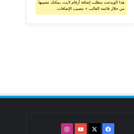
هذا الويدجت يتطلب إضافة أرقام لايت، يمكنك تنصيبها
من خلال قائمة القالب > تنصيب الإضافات.
‫X
فيسبوك
‫YouTube
انستقرام