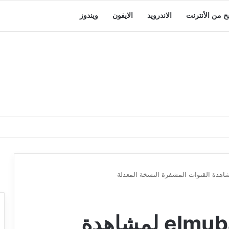
بح من الأنترنت
الاندرويد
الايفون
ويندوز
تطبيق 2020 elmubashir لمشاهدة